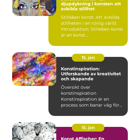
djupdykning i konsten att
avbilda stillhet
Stilleben konst: Att avbilda
stillheten i en rörlig värld
Introduktion: Stilleben konst
är en konst...
15. jan
Konstinspiration:
Utforskande av kreativitet
och skapande
Översikt över
konstinspiration
Konstinspiration är en
process som banar väg för
kreativt uttryck oc...
15. jan
Konst Affischer: En