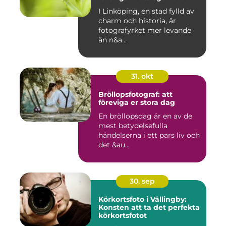
I Linköping, en stad fylld av
charm och historia, är
fotografyrket mer levande
än n&a...
31. okt
Bröllopsfotograf: att
föreviga er stora dag
En bröllopsdag är en av de
mest betydelsefulla
händelserna i ett pars liv och
det &au...
30. sep
Körkortsfoto i Vällingby:
Konsten att ta det perfekta
körkortsfotot