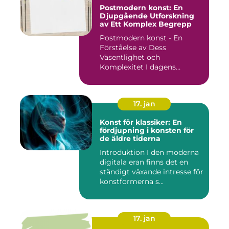
Postmodern konst: En
Djupgående Utforskning
av Ett Komplex Begrepp
Postmodern konst - En
Förståelse av Dess
Väsentlighet och
Komplexitet I dagens
konstvärld är begrep...
17. jan
Konst för klassiker: En
fördjupning i konsten för
de äldre tiderna
Introduktion I den moderna
digitala eran finns det en
ständigt växande intresse för
konstformerna s...
17. jan