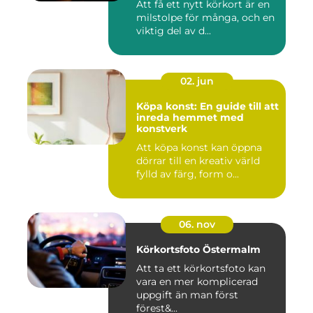
Att få ett nytt körkort är en
milstolpe för många, och en
viktig del av d...
02. jun
Köpa konst: En guide till att
inreda hemmet med
konstverk
Att köpa konst kan öppna
dörrar till en kreativ värld
fylld av färg, form o...
06. nov
Körkortsfoto Östermalm
Att ta ett körkortsfoto kan
vara en mer komplicerad
uppgift än man först
förest&...