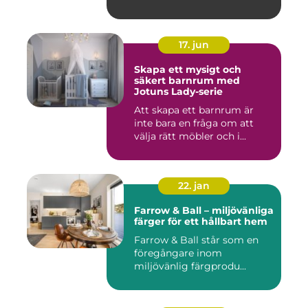
17. jun
Skapa ett mysigt och
säkert barnrum med
Jotuns Lady-serie
Att skapa ett barnrum är
inte bara en fråga om att
välja rätt möbler och i...
22. jan
Farrow & Ball – miljövänliga
färger för ett hållbart hem
Farrow & Ball står som en
föregångare inom
miljövänlig färgprodu...