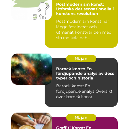
Postmodernism konst:
Utforska det sensationella i
konstens revolution
Postmodernism konst har
länge fascinerat och
utmanat konstvärlden med
sin radikala och
gränsöverskri...
16. jan
Barock konst: En
fördjupande analys av dess
typer och historia
Barock konst: En
fördjupande analys Översikt
över barock konst ...
16. jan
Graffiti Konst: En