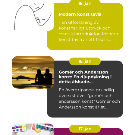
18. jan
Modern konst tavla
- En utforskning av
konstnärligt uttryck och
estetik Introduktion Modern
konst tavla är ett fascin...
18. jan
Gomér och Andersson
konst: En djupdykning i
detta älskade
konstfenomen
En övergripande, grundlig
översikt över "gomér och
andersson konst" Gomér och
Andersson konst är et...
17. jan