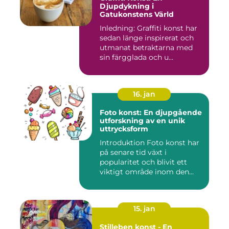
Djupdykning i
Gatukonstens Värld
Inledning: Graffiti konst har
sedan länge inspirerat och
utmanat betraktarna med
sin färgglada och u...
16. jan
Foto konst: En djupgående
utforskning av en unik
uttrycksform
Introduktion Foto konst har
på senare tid växt i
popularitet och blivit ett
viktigt område inom den...
15. jan
Stilleben konst - En