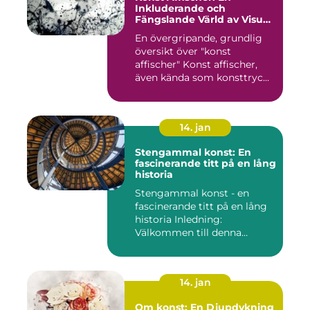
Inkluderande och
Fängslande Värld av Visuell
Skönhet
En övergripande, grundlig
översikt över "konst
affischer" Konst affischer,
även kända som konsttryc...
14. jan
Stengammal konst: En
fascinerande titt på en lång
historia
Stengammal konst - en
fascinerande titt på en lång
historia Inledning:
Välkommen till denna
fördjup...
14. jan
Om konst: En Djupdykning