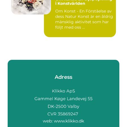
i Konstvärlden
Om Konst - En Förståelse av
dess Natur Konst är en åldrig
mänsklig aktivitet som har
följt med oss ...
Adress
web:
www.klikko.dk