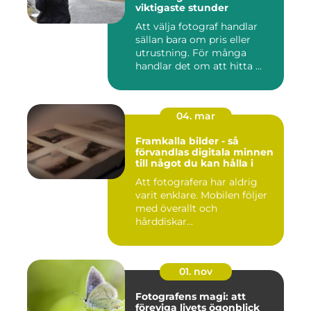
viktigaste stunder
Att välja fotograf handlar
sällan bara om pris eller
utrustning. För många
handlar det om att hitta ...
04. mar
Framkalla bilder - så
förvandlas digitala minnen
till något du kan hålla i
Att fotografera har aldrig
varit enklare. Mobilen följer
med överallt och
hårddiskar...
01. nov
Fotografens magi: att
föreviga livets ögonblick