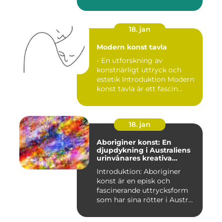
18. jan
Modern konst tavla
- En utforskning av
konstnärligt uttryck och
estetik Introduktion Modern
konst tavla är ett fascin...
18. jan
Aboriginer konst: En
djupdykning i Australiens
urinvånares kreativa
uttryck
Introduktion: Aboriginer
konst är en episk och
fascinerande uttrycksform
som har sina rötter i Austr...