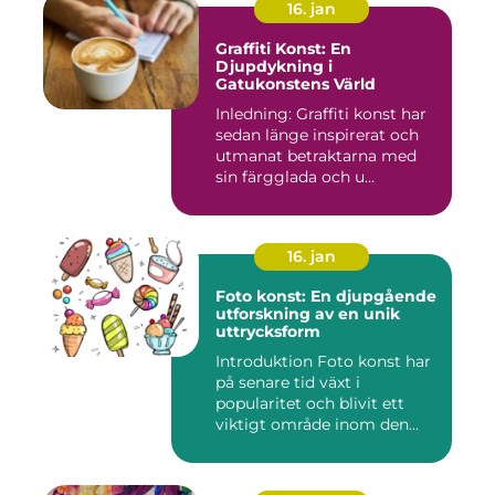
16. jan
Graffiti Konst: En
Djupdykning i
Gatukonstens Värld
Inledning: Graffiti konst har
sedan länge inspirerat och
utmanat betraktarna med
sin färgglada och u...
16. jan
Foto konst: En djupgående
utforskning av en unik
uttrycksform
Introduktion Foto konst har
på senare tid växt i
popularitet och blivit ett
viktigt område inom den...