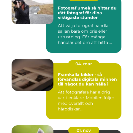
Fotograf umeå så hittar du
rätt fotograf för dina
viktigaste stunder
Att välja fotograf handlar
sällan bara om pris eller
utrustning. För många
handlar det om att hitta ...
04. mar
Framkalla bilder - så
förvandlas digitala minnen
till något du kan hålla i
Att fotografera har aldrig
varit enklare. Mobilen följer
med överallt och
hårddiskar...
01. nov