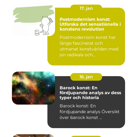
17. jan
Postmodernism konst:
Utforska det sensationella i
konstens revolution
Postmodernism konst har
länge fascinerat och
utmanat konstvärlden med
sin radikala och
gränsöverskri...
16. jan
Barock konst: En
fördjupande analys av dess
typer och historia
Barock konst: En
fördjupande analys Översikt
över barock konst ...