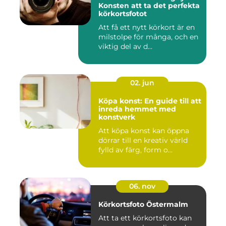
Konsten att ta det perfekta
körkortsfotot
Att få ett nytt körkort är en
milstolpe för många, och en
viktig del av d...
02. jun
Köpa konst: En guide till att
inreda hemmet med
konstverk
Att köpa konst kan öppna
dörrar till en kreativ värld
fylld av färg, form o...
06. nov
Körkortsfoto Östermalm
Att ta ett körkortsfoto kan