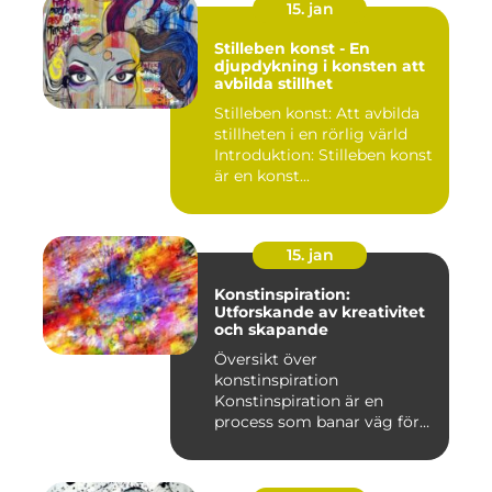
15. jan
Stilleben konst - En
djupdykning i konsten att
avbilda stillhet
Stilleben konst: Att avbilda
stillheten i en rörlig värld
Introduktion: Stilleben konst
är en konst...
15. jan
Konstinspiration:
Utforskande av kreativitet
och skapande
Översikt över
konstinspiration
Konstinspiration är en
process som banar väg för
kreativt uttryck oc...