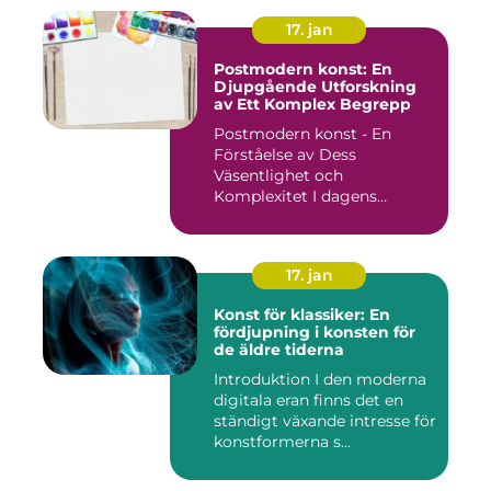
17. jan
Postmodern konst: En
Djupgående Utforskning
av Ett Komplex Begrepp
Postmodern konst - En
Förståelse av Dess
Väsentlighet och
Komplexitet I dagens
konstvärld är begrep...
17. jan
Konst för klassiker: En
fördjupning i konsten för
de äldre tiderna
Introduktion I den moderna
digitala eran finns det en
ständigt växande intresse för
konstformerna s...