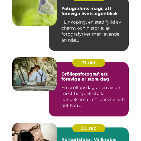
Fotografens magi: att
föreviga livets ögonblick
I Linköping, en stad fylld av
charm och historia, är
fotografyrket mer levande
än n&a...
31. okt
Bröllopsfotograf: att
föreviga er stora dag
En bröllopsdag är en av de
mest betydelsefulla
händelserna i ett pars liv och
det &au...
30. sep
Körkortsfoto i Vällingby: