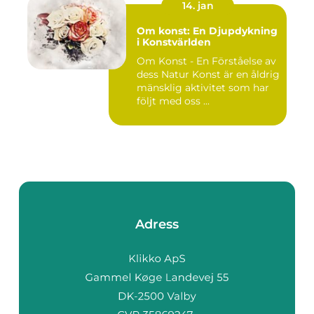
14. jan
Om konst: En Djupdykning
i Konstvärlden
Om Konst - En Förståelse av
dess Natur Konst är en åldrig
mänsklig aktivitet som har
följt med oss ...
Adress