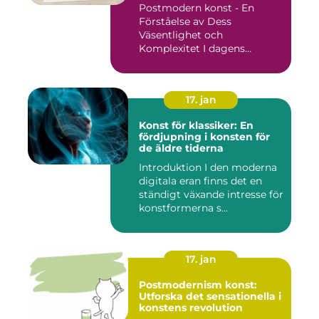
Postmodern konst - En
Förståelse av Dess
Väsentlighet och
Komplexitet I dagens
konstvärld är begrep...
17. jan
Konst för klassiker: En
fördjupning i konsten för
de äldre tiderna
Introduktion I den moderna
digitala eran finns det en
ständigt växande intresse för
konstformerna s...
17. jan
Postmodernism konst:
Utforska det sensationella i
konstens revolution