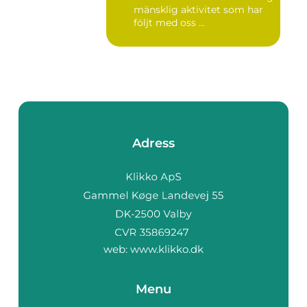
mänsklig aktivitet som har
följt med oss ...
Adress
web:
www.klikko.dk
Menu