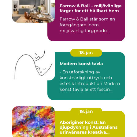
Farrow & Ball – miljövänliga
färger för ett hållbart hem
Farrow & Ball står som en
föregångare inom
miljövänlig färgprodu...
18. jan
Modern konst tavla
- En utforskning av
konstnärligt uttryck och
estetik Introduktion Modern
konst tavla är ett fascin...
18. jan
Aboriginer konst: En
djupdykning i Australiens
urinvånares kreativa