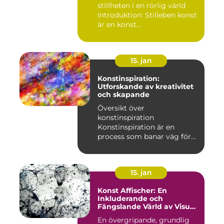
stillheten i en rörlig värld
Introduktion: Stilleben konst
är en konst...
15. jan
Konstinspiration:
Utforskande av kreativitet
och skapande
Översikt över
konstinspiration
Konstinspiration är en
process som banar väg för
kreativt uttryck oc...
15. jan
Konst Affischer: En
Inkluderande och
Fängslande Värld av Visuell
Skönhet
En övergripande, grundlig