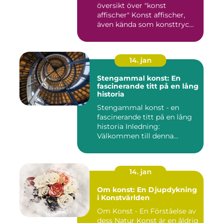
översikt över "konst
affischer" Konst affischer,
även kända som konsttryc...
14. jan
Stengammal konst: En
fascinerande titt på en lång
historia
Stengammal konst - en
fascinerande titt på en lång
historia Inledning:
Välkommen till denna
fördjup...
14. jan
Om konst: En Djupdykning
i Konstvärlden
Om Konst - En Förståelse av
dess Natur Konst är en åldrig