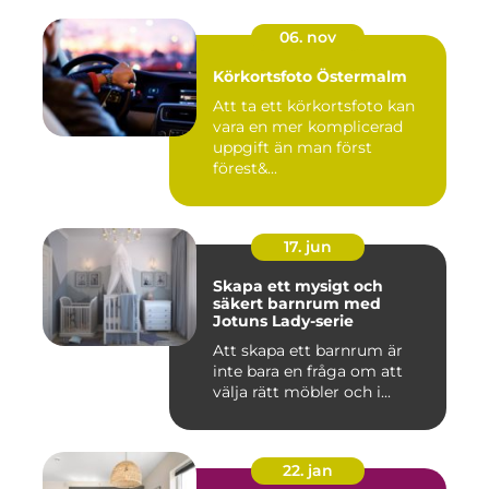
06. nov
Körkortsfoto Östermalm
Att ta ett körkortsfoto kan
vara en mer komplicerad
uppgift än man först
förest&...
17. jun
Skapa ett mysigt och
säkert barnrum med
Jotuns Lady-serie
Att skapa ett barnrum är
inte bara en fråga om att
välja rätt möbler och i...
22. jan