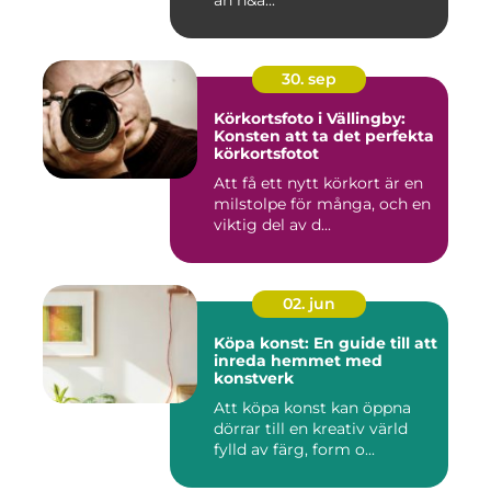
än n&a...
30. sep
Körkortsfoto i Vällingby:
Konsten att ta det perfekta
körkortsfotot
Att få ett nytt körkort är en
milstolpe för många, och en
viktig del av d...
02. jun
Köpa konst: En guide till att
inreda hemmet med
konstverk
Att köpa konst kan öppna
dörrar till en kreativ värld
fylld av färg, form o...