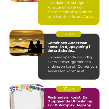
uttryck
Introduktion: Aboriginer
konst är en episk och
fascinerande uttrycksform
som har sina rötter i Austr...
18. jan
Gomér och Andersson
konst: En djupdykning i
detta älskade
konstfenomen
En övergripande, grundlig
översikt över "gomér och
andersson konst" Gomér och
Andersson konst är et...
17. jan
Postmodern konst: En
Djupgående Utforskning
av Ett Komplex Begrepp