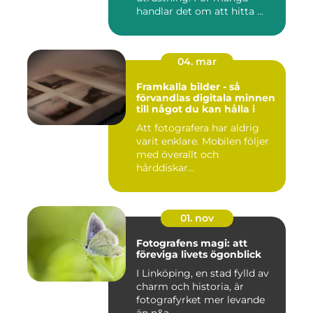
handlar det om att hitta ...
04. mar
Framkalla bilder - så
förvandlas digitala minnen
till något du kan hålla i
Att fotografera har aldrig
varit enklare. Mobilen följer
med överallt och
hårddiskar...
01. nov
Fotografens magi: att
föreviga livets ögonblick
I Linköping, en stad fylld av
charm och historia, är
fotografyrket mer levande