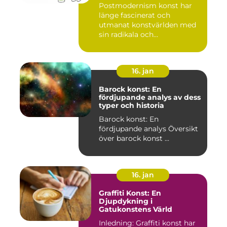
Postmodernism konst har
länge fascinerat och
utmanat konstvärlden med
sin radikala och
gränsöverskri...
16. jan
Barock konst: En
fördjupande analys av dess
typer och historia
Barock konst: En
fördjupande analys Översikt
över barock konst ...
16. jan
Graffiti Konst: En
Djupdykning i
Gatukonstens Värld
Inledning: Graffiti konst har