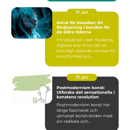
17. jan
Konst för klassiker: En
fördjupning i konsten för
de äldre tiderna
Introduktion I den moderna
digitala eran finns det en
ständigt växande intresse för
konstformerna s...
17. jan
Postmodernism konst:
Utforska det sensationella i
konstens revolution
Postmodernism konst har
länge fascinerat och
utmanat konstvärlden med
sin radikala och
gränsöverskri...