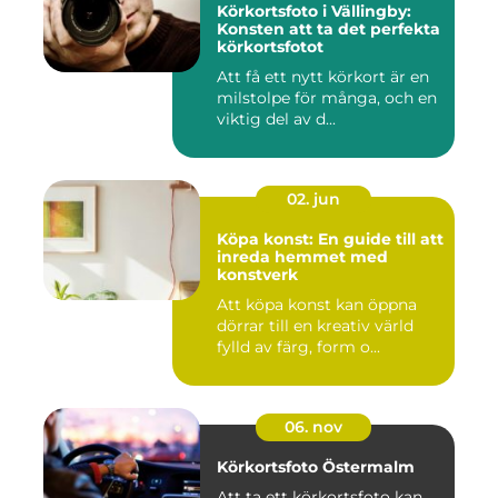
Körkortsfoto i Vällingby:
Konsten att ta det perfekta
körkortsfotot
Att få ett nytt körkort är en
milstolpe för många, och en
viktig del av d...
02. jun
Köpa konst: En guide till att
inreda hemmet med
konstverk
Att köpa konst kan öppna
dörrar till en kreativ värld
fylld av färg, form o...
06. nov
Körkortsfoto Östermalm
Att ta ett körkortsfoto kan