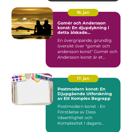
18. jan
Gomér och Andersson
konst: En djupdykning i
detta älskade
konstfenomen
En övergripande, grundlig
översikt över "gomér och
andersson konst" Gomér och
Andersson konst är et...
17. jan
Postmodern konst: En
Djupgående Utforskning
av Ett Komplex Begrepp
Postmodern konst - En
Förståelse av Dess
Väsentlighet och
Komplexitet I dagens
konstvärld är begrep...