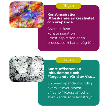
15. jan
Konstinspiration:
Utforskande av kreativitet
och skapande
Översikt över
konstinspiration
Konstinspiration är en
process som banar väg för
kreativt uttryck oc...
15. jan
Konst Affischer: En
Inkluderande och
Fängslande Värld av Visuell
Skönhet
En övergripande, grundlig
översikt över "konst
affischer" Konst affischer,
även kända som konsttryc...