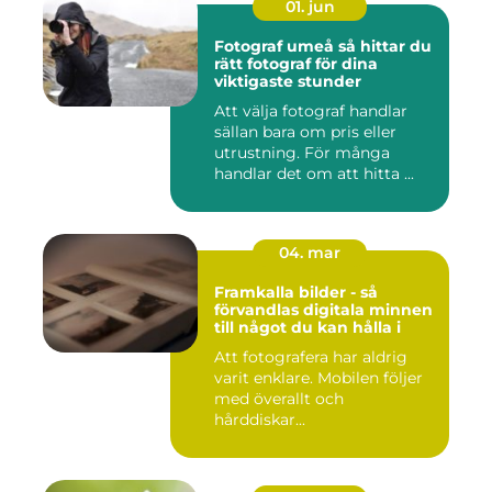
01. jun
Fotograf umeå så hittar du
rätt fotograf för dina
viktigaste stunder
Att välja fotograf handlar
sällan bara om pris eller
utrustning. För många
handlar det om att hitta ...
04. mar
Framkalla bilder - så
förvandlas digitala minnen
till något du kan hålla i
Att fotografera har aldrig
varit enklare. Mobilen följer
med överallt och
hårddiskar...