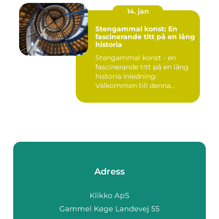
14. jan
Stengammal konst: En
fascinerande titt på en lång
historia
Stengammal konst - en
fascinerande titt på en lång
historia Inledning:
Välkommen till denna
fördjup...
Adress