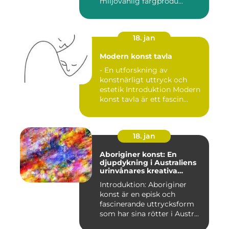
miljövänlig färgprodu...
18. jan
Modern konst tavla
- En utforskning av
konstnärligt uttryck och
estetik Introduktion Modern
konst tavla är ett fascin...
18. jan
Aboriginer konst: En
djupdykning i Australiens
urinvånares kreativa
uttryck
Introduktion: Aboriginer
konst är en episk och
fascinerande uttrycksform
som har sina rötter i Austr...