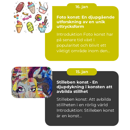
16. jan
Foto konst: En djupgående
utforskning av en unik
uttrycksform
Introduktion Foto konst har
på senare tid växt i
popularitet och blivit ett
viktigt område inom den...
15. jan
Stilleben konst - En
djupdykning i konsten att
avbilda stillhet
Stilleben konst: Att avbilda
stillheten i en rörlig värld
Introduktion: Stilleben konst
är en konst...