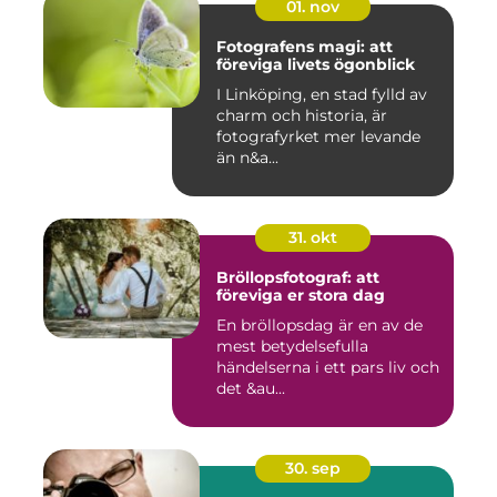
01. nov
Fotografens magi: att
föreviga livets ögonblick
I Linköping, en stad fylld av
charm och historia, är
fotografyrket mer levande
än n&a...
31. okt
Bröllopsfotograf: att
föreviga er stora dag
En bröllopsdag är en av de
mest betydelsefulla
händelserna i ett pars liv och
det &au...
30. sep