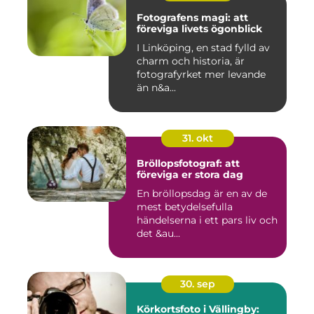
Fotografens magi: att
föreviga livets ögonblick
I Linköping, en stad fylld av
charm och historia, är
fotografyrket mer levande
än n&a...
31. okt
Bröllopsfotograf: att
föreviga er stora dag
En bröllopsdag är en av de
mest betydelsefulla
händelserna i ett pars liv och
det &au...
30. sep
Körkortsfoto i Vällingby: