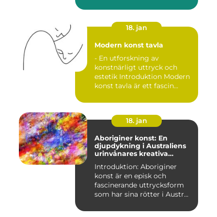
18. jan
Modern konst tavla
- En utforskning av
konstnärligt uttryck och
estetik Introduktion Modern
konst tavla är ett fascin...
18. jan
Aboriginer konst: En
djupdykning i Australiens
urinvånares kreativa
uttryck
Introduktion: Aboriginer
konst är en episk och
fascinerande uttrycksform
som har sina rötter i Austr...