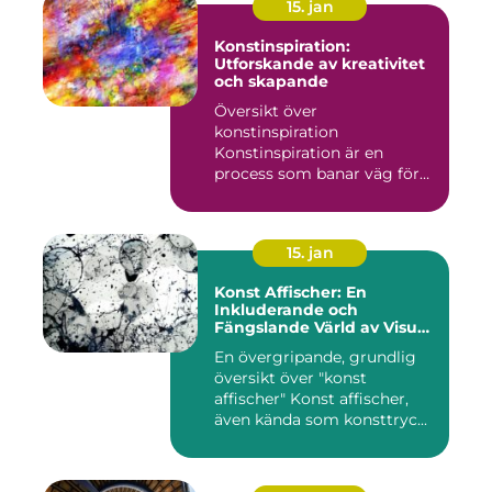
15. jan
Konstinspiration:
Utforskande av kreativitet
och skapande
Översikt över
konstinspiration
Konstinspiration är en
process som banar väg för
kreativt uttryck oc...
15. jan
Konst Affischer: En
Inkluderande och
Fängslande Värld av Visuell
Skönhet
En övergripande, grundlig
översikt över "konst
affischer" Konst affischer,
även kända som konsttryc...