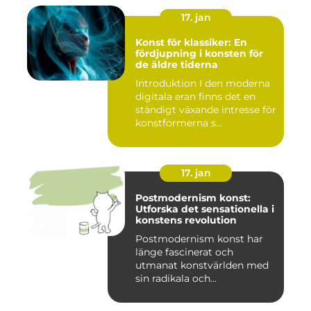
17. jan
Konst för klassiker: En
fördjupning i konsten för
de äldre tiderna
Introduktion I den moderna
digitala eran finns det en
ständigt växande intresse för
konstformerna s...
17. jan
Postmodernism konst:
Utforska det sensationella i
konstens revolution
Postmodernism konst har
länge fascinerat och
utmanat konstvärlden med
sin radikala och
gränsöverskri...