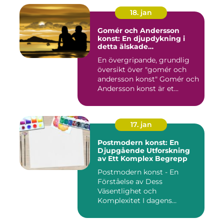
18. jan
Gomér och Andersson
konst: En djupdykning i
detta älskade
konstfenomen
En övergripande, grundlig
översikt över "gomér och
andersson konst" Gomér och
Andersson konst är et...
17. jan
Postmodern konst: En
Djupgående Utforskning
av Ett Komplex Begrepp
Postmodern konst - En
Förståelse av Dess
Väsentlighet och
Komplexitet I dagens
konstvärld är begrep...