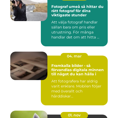
Fotograf umeå så hittar du
rätt fotograf för dina
viktigaste stunder
Att välja fotograf handlar
sällan bara om pris eller
utrustning. För många
handlar det om att hitta ...
04. mar
Framkalla bilder - så
förvandlas digitala minnen
till något du kan hålla i
Att fotografera har aldrig
varit enklare. Mobilen följer
med överallt och
hårddiskar...
01. nov