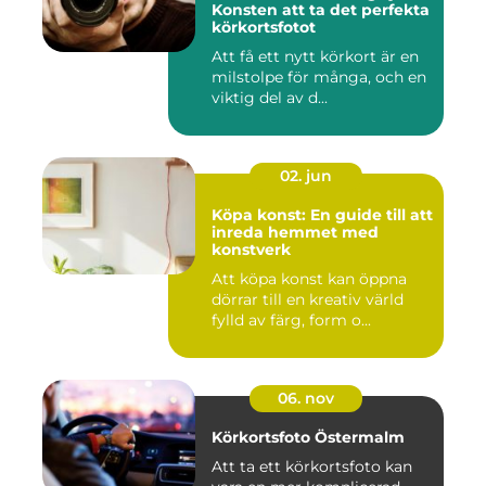
Konsten att ta det perfekta
körkortsfotot
Att få ett nytt körkort är en
milstolpe för många, och en
viktig del av d...
02. jun
Köpa konst: En guide till att
inreda hemmet med
konstverk
Att köpa konst kan öppna
dörrar till en kreativ värld
fylld av färg, form o...
06. nov
Körkortsfoto Östermalm
Att ta ett körkortsfoto kan