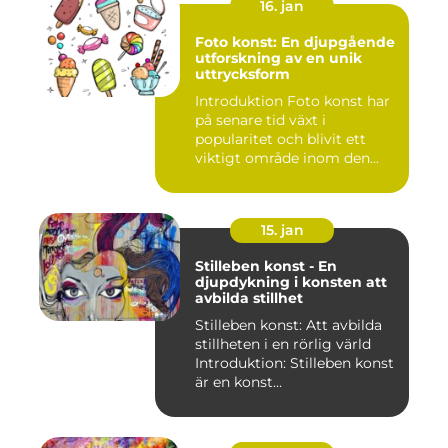
16. jan
Foto konst: En djupgående
utforskning av en unik
uttrycksform
Introduktion Foto konst har
på senare tid växt i
popularitet och blivit ett
viktigt område inom den...
15. jan
Stilleben konst - En
djupdykning i konsten att
avbilda stillhet
Stilleben konst: Att avbilda
stillheten i en rörlig värld
Introduktion: Stilleben konst
är en konst...