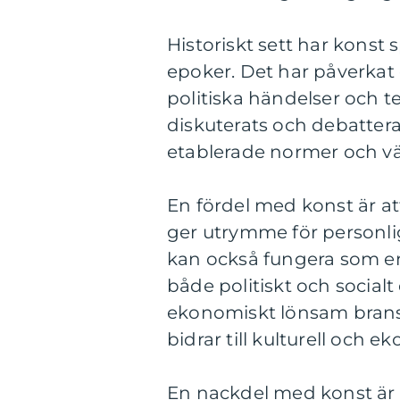
Historiskt sett har konst 
epoker. Det har påverkat
politiska händelser och t
diskuterats och debatter
etablerade normer och vä
En fördel med konst är at
ger utrymme för personlig
kan också fungera som en
både politiskt och social
ekonomiskt lönsam bransc
bidrar till kulturell och ek
En nackdel med konst är a