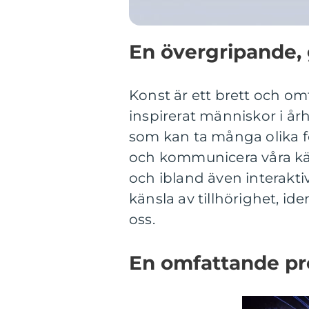
En övergripande, 
Konst är ett brett och o
inspirerat människor i år
som kan ta många olika f
och kommunicera våra käns
och ibland även interakti
känsla av tillhörighet, id
oss.
En omfattande pr