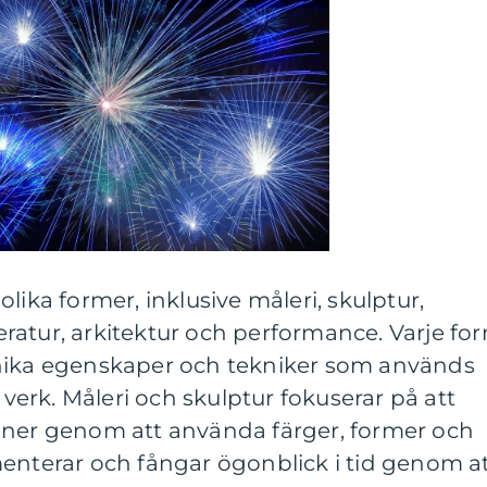
lika former, inklusive måleri, skulptur,
tteratur, arkitektur och performance. Varje fo
unika egenskaper och tekniker som används
a verk. Måleri och skulptur fokuserar på att
oner genom att använda färger, former och
menterar och fångar ögonblick i tid genom a