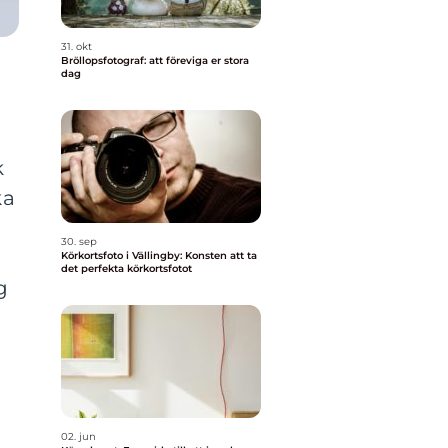
31. okt
Bröllopsfotograf: att föreviga er stora
dag
k
ka
30. sep
Körkortsfoto i Vällingby: Konsten att ta
det perfekta körkortsfotot
g
02. jun