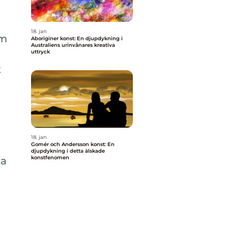
18. jan
om
Aboriginer konst: En djupdykning i
Australiens urinvånares kreativa
a
uttryck
t
18. jan
Gomér och Andersson konst: En
djupdykning i detta älskade
konstfenomen
ta