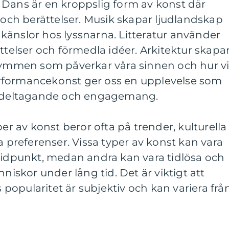
 Dans är en kroppslig form av konst där
r och berättelser. Musik skapar ljudlandskap
känslor hos lyssnarna. Litteratur använder
ttelser och förmedla idéer. Arkitektur skapa
trymmen som påverkar våra sinnen och hur v
rformancekonst ger oss en upplevelse som
ns deltagande och engagemang.
per av konst beror ofta på trender, kulturella
a preferenser. Vissa typer av konst kan vara
 tidpunkt, medan andra kan vara tidlösa och
nniskor under lång tid. Det är viktigt att
opularitet är subjektiv och kan variera frå