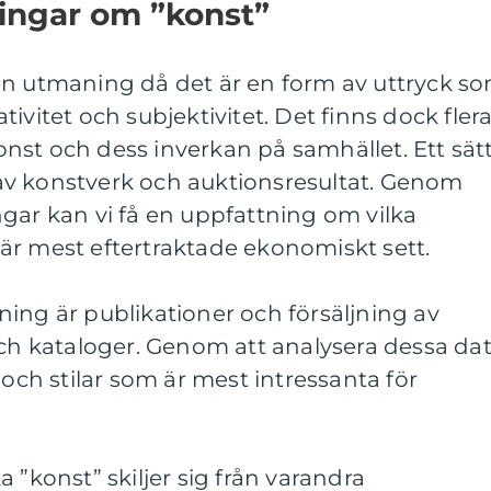
ningar om ”konst”
en utmaning då det är en form av uttryck s
ivitet och subjektivitet. Det finns dock fler
 konst och dess inverkan på samhället. Ett sät
ng av konstverk och auktionsresultat. Genom
gar kan vi få en uppfattning om vilka
är mest eftertraktade ekonomiskt sett.
ing är publikationer och försäljning av
och kataloger. Genom att analysera dessa da
 och stilar som är mest intressanta för
 ”konst” skiljer sig från varandra