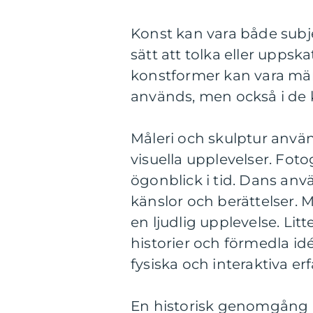
Konst kan vara både subjek
sätt att tolka eller uppsk
konstformer kan vara mär
används, men också i de
Måleri och skulptur använ
visuella upplevelser. Fot
ögonblick i tid. Dans anv
känslor och berättelser. 
en ljudlig upplevelse. Lit
historier och förmedla i
fysiska och interaktiva er
En historisk genomgång a