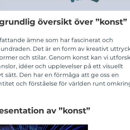
grundlig översikt över ”konst”
mfattande ämne som har fascinerat och
hundraden. Det är en form av kreativt uttryc
ormer och stilar. Genom konst kan vi utfors
lor, idéer och upplevelser på ett visuellt
vt sätt. Den har en förmåga att ge oss en
entitet och förståelse för världen runt omkrin
esentation av ”konst”