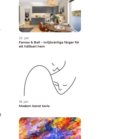
r
22. jan
i
Farrow & Ball – miljövänliga färger för
ett hållbart hem
18. jan
Modern konst tavla
n