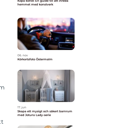
Köpa konst: En guide till att inreda
hemmet med konstverk
06. nov
Körkortsfoto Östermalm
rm
17. jun
Skapa ett mysigt och säkert barnrum
med Jotuns Lady-serie
tt