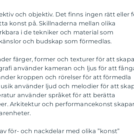
tiv och objektiv. Det finns ingen rätt eller f
atta konst på. Skillnaderna mellan olika
kbara i de tekniker och material som
 känslor och budskap som förmedlas.
der färger, former och texturer för att skap
ografi använder kameran och ljus för att fång
änder kroppen och rörelser för att förmedla
Musik använder ljud och melodier för att ska
teratur använder språket för att berätta
déer. Arkitektur och performancekonst skapa
farenheter.
v för- och nackdelar med olika ”konst”