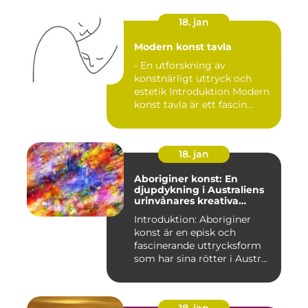
18. jan
Modern konst tavla
- En utforskning av
konstnärligt uttryck och
estetik Introduktion Modern
konst tavla är ett fascin...
18. jan
Aboriginer konst: En
djupdykning i Australiens
urinvånares kreativa
uttryck
Introduktion: Aboriginer
konst är en episk och
fascinerande uttrycksform
som har sina rötter i Austr...