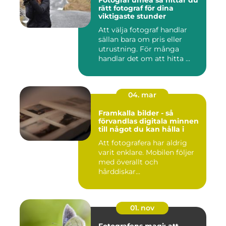
Fotograf umeå så hittar du
rätt fotograf för dina
viktigaste stunder
Att välja fotograf handlar
sällan bara om pris eller
utrustning. För många
handlar det om att hitta ...
04. mar
Framkalla bilder - så
förvandlas digitala minnen
till något du kan hålla i
Att fotografera har aldrig
varit enklare. Mobilen följer
med överallt och
hårddiskar...
01. nov