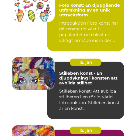
Foto konst: En djupgående
utforskning av en unik
uttrycksform
Introduktion Foto konst har
på senare tid växt i
popularitet och blivit ett
viktigt område inom den...
15. jan
Stilleben konst - En
djupdykning i konsten att
avbilda stillhet
Stilleben konst: Att avbilda
stillheten i en rörlig värld
Introduktion: Stilleben konst
är en konst...
15. jan