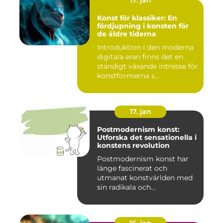
17. jan
Konst för klassiker: En
fördjupning i konsten för
de äldre tiderna
Introduktion I den moderna
digitala eran finns det en
ständigt växande intresse för
konstformerna s...
17. jan
Postmodernism konst:
Utforska det sensationella i
konstens revolution
Postmodernism konst har
länge fascinerat och
utmanat konstvärlden med
sin radikala och
gränsöverskri...