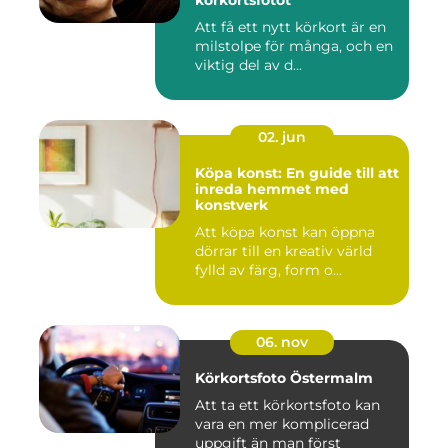
körkortsfotot
Att få ett nytt körkort är en
milstolpe för många, och en
viktig del av d...
02. jun
Köpa konst: En guide till att
inreda hemmet med
konstverk
Att köpa konst kan öppna
dörrar till en kreativ värld
fylld av färg, form o...
06. nov
Körkortsfoto Östermalm
Att ta ett körkortsfoto kan
vara en mer komplicerad
uppgift än man först