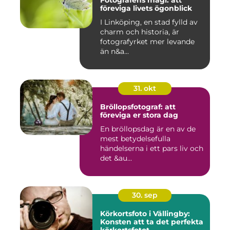
Fotografens magi: att
föreviga livets ögonblick
I Linköping, en stad fylld av
charm och historia, är
fotografyrket mer levande
än n&a...
31. okt
Bröllopsfotograf: att
föreviga er stora dag
En bröllopsdag är en av de
mest betydelsefulla
händelserna i ett pars liv och
det &au...
30. sep
Körkortsfoto i Vällingby:
Konsten att ta det perfekta