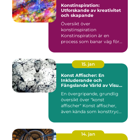
Konstinspiration:
Utforskande av kreativitet
och skapande
Översikt över
konstinspiration
Konstinspiration är en
process som banar väg för
kreativt uttryck oc...
15. jan
Konst Affischer: En
Inkluderande och
Fängslande Värld av Visuell
Skönhet
En övergripande, grundlig
översikt över "konst
affischer" Konst affischer,
även kända som konsttryc...
14. jan