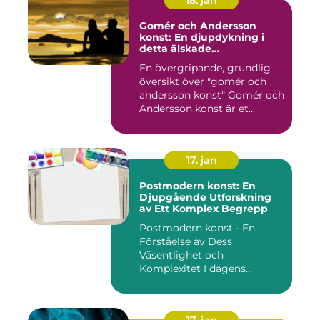
18. jan
Gomér och Andersson
konst: En djupdykning i
detta älskade
konstfenomen
En övergripande, grundlig
översikt över "gomér och
andersson konst" Gomér och
Andersson konst är et...
17. jan
Postmodern konst: En
Djupgående Utforskning
av Ett Komplex Begrepp
Postmodern konst - En
Förståelse av Dess
Väsentlighet och
Komplexitet I dagens
konstvärld är begrep...