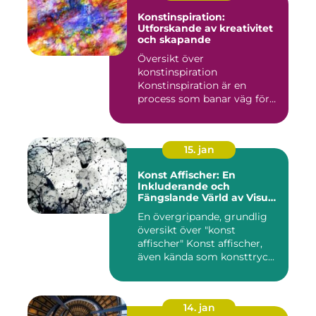
Konstinspiration:
Utforskande av kreativitet
och skapande
Översikt över
konstinspiration
Konstinspiration är en
process som banar väg för
kreativt uttryck oc...
15. jan
Konst Affischer: En
Inkluderande och
Fängslande Värld av Visuell
Skönhet
En övergripande, grundlig
översikt över "konst
affischer" Konst affischer,
även kända som konsttryc...
14. jan