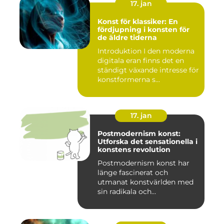
17. jan
Konst för klassiker: En
fördjupning i konsten för
de äldre tiderna
Introduktion I den moderna
digitala eran finns det en
ständigt växande intresse för
konstformerna s...
17. jan
Postmodernism konst:
Utforska det sensationella i
konstens revolution
Postmodernism konst har
länge fascinerat och
utmanat konstvärlden med
sin radikala och
gränsöverskri...