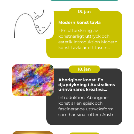
18. jan
Modern konst tavla
- En utforskning av
konstnärligt uttryck och
estetik Introduktion Modern
konst tavla är ett fascin...
18. jan
Aboriginer konst: En
djupdykning i Australiens
urinvånares kreativa
uttryck
Introduktion: Aboriginer
konst är en episk och
fascinerande uttrycksform
som har sina rötter i Austr...