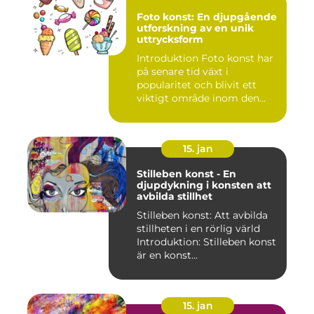
Foto konst: En djupgående
utforskning av en unik
uttrycksform
Introduktion Foto konst har
på senare tid växt i
popularitet och blivit ett
viktigt område inom den...
15. jan
Stilleben konst - En
djupdykning i konsten att
avbilda stillhet
Stilleben konst: Att avbilda
stillheten i en rörlig värld
Introduktion: Stilleben konst
är en konst...
15. jan