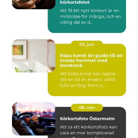
körkortsfotot
Att få ett nytt körkort är en
milstolpe för många, och en
viktig del av d...
02. jun
Köpa konst: En guide till att
inreda hemmet med
konstverk
Att köpa konst kan öppna
dörrar till en kreativ värld
fylld av färg, form o...
06. nov
Körkortsfoto Östermalm
Att ta ett körkortsfoto kan
vara en mer komplicerad