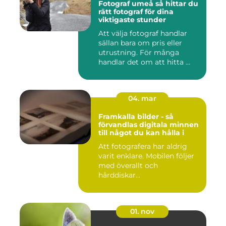
Fotograf umeå så hittar du
rätt fotograf för dina
viktigaste stunder
Att välja fotograf handlar
sällan bara om pris eller
utrustning. För många
handlar det om att hitta ...
04. mar
Framkalla bilder - så
förvandlas digitala minnen
till något du kan hålla i
Att fotografera har aldrig
varit enklare. Mobilen följer
med överallt och
hårddiskar...
01. nov