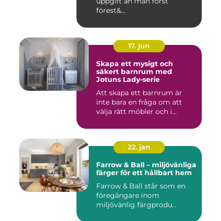
uppgift än man först
förest&...
17. jun
Skapa ett mysigt och
säkert barnrum med
Jotuns Lady-serie
Att skapa ett barnrum är
inte bara en fråga om att
välja rätt möbler och i...
22. jan
Farrow & Ball – miljövänliga
färger för ett hållbart hem
Farrow & Ball står som en
föregångare inom
miljövänlig färgprodu...