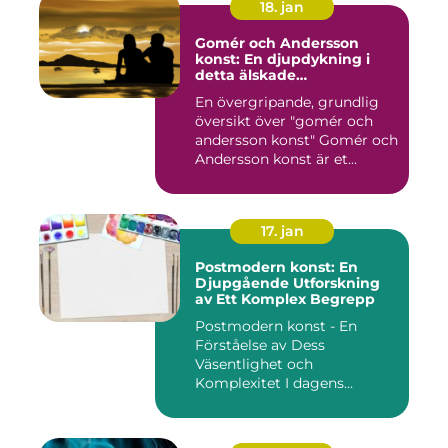
18. jan
Gomér och Andersson
konst: En djupdykning i
detta älskade
konstfenomen
En övergripande, grundlig
översikt över "gomér och
andersson konst" Gomér och
Andersson konst är et...
17. jan
Postmodern konst: En
Djupgående Utforskning
av Ett Komplex Begrepp
Postmodern konst - En
Förståelse av Dess
Väsentlighet och
Komplexitet I dagens
konstvärld är begrep...