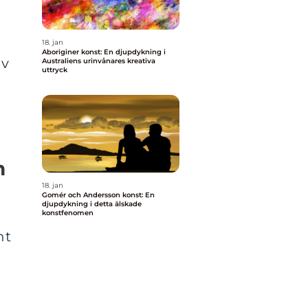
18. jan
Aboriginer konst: En djupdykning i
av
Australiens urinvånares kreativa
uttryck
m
18. jan
Gomér och Andersson konst: En
djupdykning i detta älskade
konstfenomen
nt
n