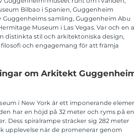
r av Guggenheim-museet runt om i världen,
useum Bilbao i Spanien, Guggenheim
y Guggenheims samling, Guggenheim Abu
rmitage Museum i Las Vegas. Var och en 
 distinkta stil och arkitektoniska design,
filosofi och engagemang för att främja
ningar om Arkitekt Guggenhei
eum i New York är ett imponerande eleme
aden har en höjd på 32 meter och ryms på e
r. Dess spiralrampe sträcker sig 282 meter
ik upplevelse när de promenerar genom