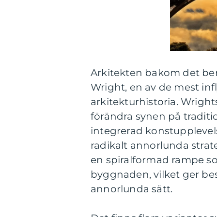
Arkitekten bakom det b
Wright, en av de mest inf
arkitekturhistoria. Wrigh
förändra synen på tradit
integrerad konstuppleve
radikalt annorlunda strat
en spiralformad rampe som
byggnaden, vilket ger be
annorlunda sätt.