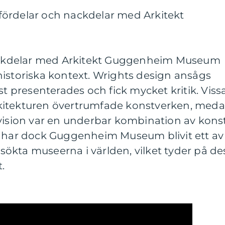
ördelar och nackdelar med Arkitekt
 nackdelar med Arkitekt Guggenheim Museum
historiska kontext. Wrights design ansågs
st presenterades och fick mycket kritik. Viss
kitekturen övertrumfade konstverken, med
 vision var en underbar kombination av kons
n har dock Guggenheim Museum blivit ett av
ökta museerna i världen, vilket tyder på de
.