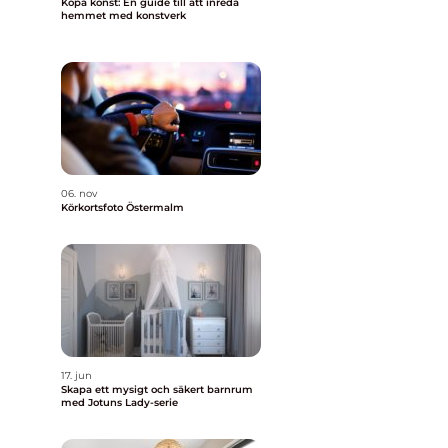
Köpa konst: En guide till att inreda
hemmet med konstverk
06. nov
Körkortsfoto Östermalm
17. jun
Skapa ett mysigt och säkert barnrum
med Jotuns Lady-serie