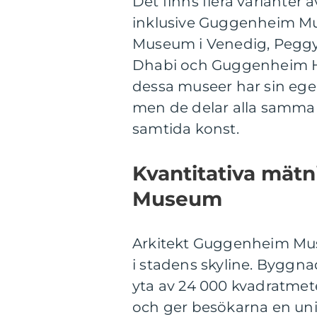
Det finns flera variante
inklusive Guggenheim M
Museum i Venedig, Pegg
Dhabi och Guggenheim He
dessa museer har sin egen
men de delar alla samma 
samtida konst.
Kvantitativa mät
Museum
Arkitekt Guggenheim Mus
i stadens skyline. Byggn
yta av 24 000 kvadratmete
och ger besökarna en un