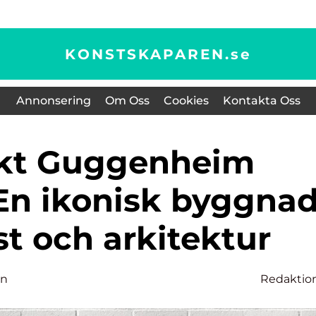
KONSTSKAPAREN.
se
Annonsering
Om Oss
Cookies
Kontakta Oss
n ikonisk byggna
st och arkitektur
on
Redaktio