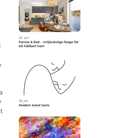
22. jan
Farrow & Ball – miljövänliga färger för
d
ett hållbart hem
e
a
v
18. jan
Modern konst tavla
t