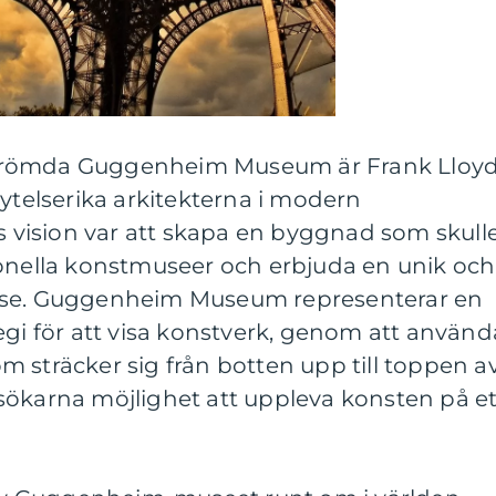
erömda Guggenheim Museum är Frank Lloy
lytelserika arkitekterna i modern
ts vision var att skapa en byggnad som skull
ionella konstmuseer och erbjuda en unik och
lse. Guggenheim Museum representerar en
egi för att visa konstverk, genom att använd
 sträcker sig från botten upp till toppen a
sökarna möjlighet att uppleva konsten på et