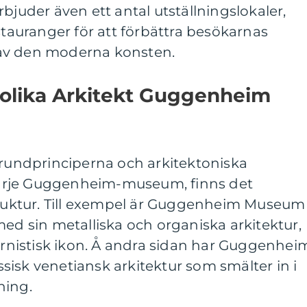
bjuder även ett antal utställningslokaler,
stauranger för att förbättra besökarnas
av den moderna konsten.
 olika Arkitekt Guggenheim
ndprinciperna och arkitektoniska
v varje Guggenheim-museum, finns det
struktur. Till exempel är Guggenheim Museum
med sin metalliska och organiska arkitektur,
dernistisk ikon. Å andra sidan har Guggenhei
isk venetiansk arkitektur som smälter in i
ning.