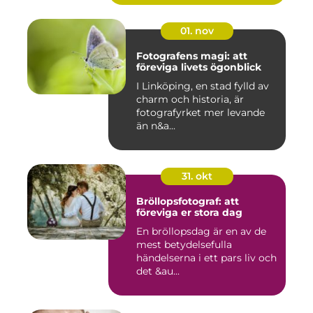
01. nov
Fotografens magi: att
föreviga livets ögonblick
I Linköping, en stad fylld av
charm och historia, är
fotografyrket mer levande
än n&a...
31. okt
Bröllopsfotograf: att
föreviga er stora dag
En bröllopsdag är en av de
mest betydelsefulla
händelserna i ett pars liv och
det &au...