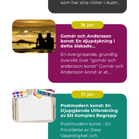
som har sina rötter i Austr...
18. jan
Gomér och Andersson
konst: En djupdykning i
detta älskade
konstfenomen
En övergripande, grundlig
översikt över "gomér och
andersson konst" Gomér och
Andersson konst är et...
17. jan
Postmodern konst: En
Djupgående Utforskning
av Ett Komplex Begrepp
Postmodern konst - En
Förståelse av Dess
Väsentlighet och