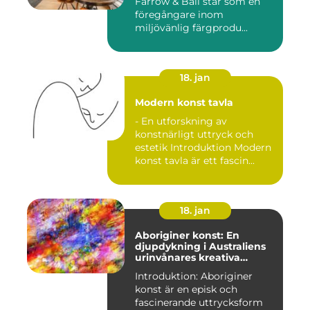
Farrow & Ball står som en
föregångare inom
miljövänlig färgprodu...
18. jan
Modern konst tavla
- En utforskning av
konstnärligt uttryck och
estetik Introduktion Modern
konst tavla är ett fascin...
18. jan
Aboriginer konst: En
djupdykning i Australiens
urinvånares kreativa
uttryck
Introduktion: Aboriginer
konst är en episk och
fascinerande uttrycksform