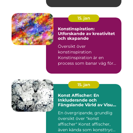
15. jan
Konstinspiration:
Utforskande av kreativitet
och skapande
Översikt över
konstinspiration
Konstinspiration är en
process som banar väg för
kreativt uttryck oc...
15. jan
Konst Affischer: En
Inkluderande och
Fängslande Värld av Visuell
Skönhet
En övergripande, grundlig
översikt över "konst
affischer" Konst affischer,
även kända som konsttryc...