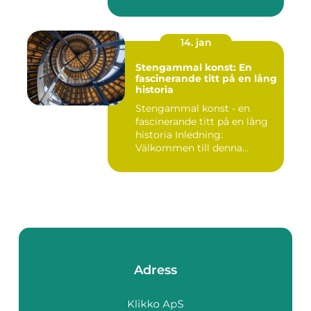
14. jan
Stengammal konst: En
fascinerande titt på en lång
historia
Stengammal konst - en
fascinerande titt på en lång
historia Inledning:
Välkommen till denna
fördjup...
Adress