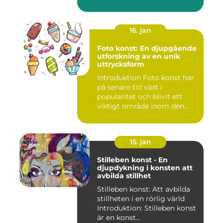
16. jan
Foto konst: En djupgående
utforskning av en unik
uttrycksform
Introduktion Foto konst har
på senare tid växt i
popularitet och blivit ett
viktigt område inom den...
15. jan
Stilleben konst - En
djupdykning i konsten att
avbilda stillhet
Stilleben konst: Att avbilda
stillheten i en rörlig värld
Introduktion: Stilleben konst
är en konst...