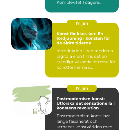
Komplexitet I dagens
konstvärld är begrep...
17. jan
Konst för klassiker: En
fördjupning i konsten för
de äldre tiderna
Introduktion I den moderna
digitala eran finns det en
ständigt växande intresse för
konstformerna s...
17. jan
Postmodernism konst:
Utforska det sensationella i
konstens revolution
Postmodernism konst har
länge fascinerat och
utmanat konstvärlden med