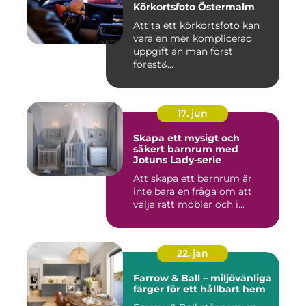
Körkortsfoto Östermalm
Att ta ett körkortsfoto kan
vara en mer komplicerad
uppgift än man först
förest&...
17. jun
Skapa ett mysigt och
säkert barnrum med
Jotuns Lady-serie
Att skapa ett barnrum är
inte bara en fråga om att
välja rätt möbler och i...
22. jan
Farrow & Ball – miljövänliga
färger för ett hållbart hem