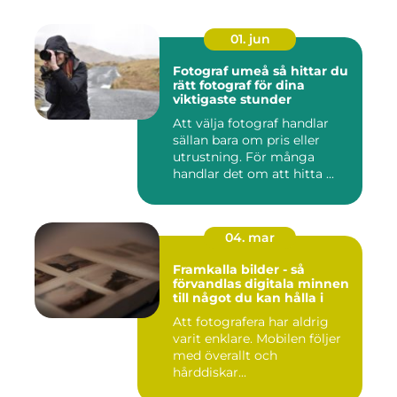
01. jun
Fotograf umeå så hittar du
rätt fotograf för dina
viktigaste stunder
Att välja fotograf handlar
sällan bara om pris eller
utrustning. För många
handlar det om att hitta ...
04. mar
Framkalla bilder - så
förvandlas digitala minnen
till något du kan hålla i
Att fotografera har aldrig
varit enklare. Mobilen följer
med överallt och
hårddiskar...