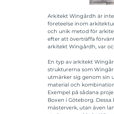
Arkitekt Wingårdh är inte
företeelse inom arkitektu
och unik metod för arkit
efter att överträffa förvän
arkitekt Wingårdh, var o
En typ av arkitekt Wingår
strukturerna som Wingård
utmärker sig genom sin 
material och kombination
Exempel på sådana projek
Boxen i Göteborg. Dessa 
mästerverk, utan även l