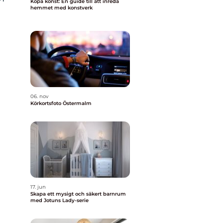
Köpa konst: En guide till att inreda
hemmet med konstverk
06. nov
Körkortsfoto Östermalm
17. jun
Skapa ett mysigt och säkert barnrum
med Jotuns Lady-serie