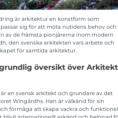
ndring är arkitektur en konstform som
npassar sig för att möta nutidens behov och
En av de främsta pionjärerna inom modern
dh, den svenska arkitekten vars arbete och
kapet för samtida arkitektur.
grundlig översikt över Arkitekt
 är en svensk arkitekt och grundare av det
oret Wingårdhs. Han är välkänd för sin
 och förmåga att skapa vackra och funktionel
blivit internationellt erkänd och belönad f