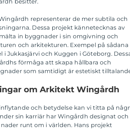
rdh besitter.
 Wingårdh representerar de mer subtila och
lösningarna. Dessa projekt kännetecknas av
mälta in byggnader i sin omgivning och
turen och arkitekturen. Exempel på sådana
el i Jukkasjärvi och Kuggen i Göteborg. Dess
årdhs förmåga att skapa hållbara och
ader som samtidigt är estetiskt tilltaland
ningar om Arkitekt Wingårdh
inflytande och betydelse kan vi titta på någ
Under sin karriär har Wingårdh designat och
ader runt om i världen. Hans projekt