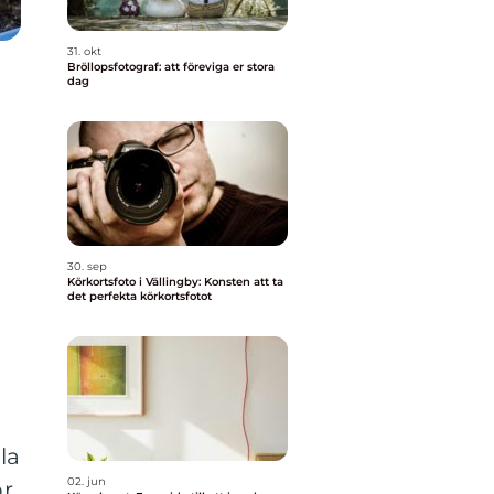
31. okt
Bröllopsfotograf: att föreviga er stora
dag
30. sep
Körkortsfoto i Vällingby: Konsten att ta
det perfekta körkortsfotot
la
02. jun
ör