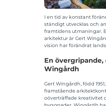
I en tid av konstant förä
ständigt utvecklas och a
framtidens utmaningar. 
arkitektur är Gert Wingår
vision har förändrat lands
En övergripande, 
Wingårdh
Gert Wingårdh, född 1951,
framstående arkitektkont
oöverträffade kreativitet
byggnader. Wingårdh har 