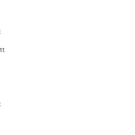
t
tt
l
t