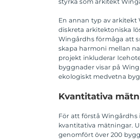
styrka som arkitekt Wingå
En annan typ av arkitekt
diskreta arkitektoniska 
Wingårdhs förmåga att s
skapa harmoni mellan na
projekt inkluderar Icehot
byggnader visar på Wing
ekologiskt medvetna byggn
Kvantitativa mät
För att förstå Wingårdhs 
kvantitativa mätningar. 
genomfört över 200 byggn