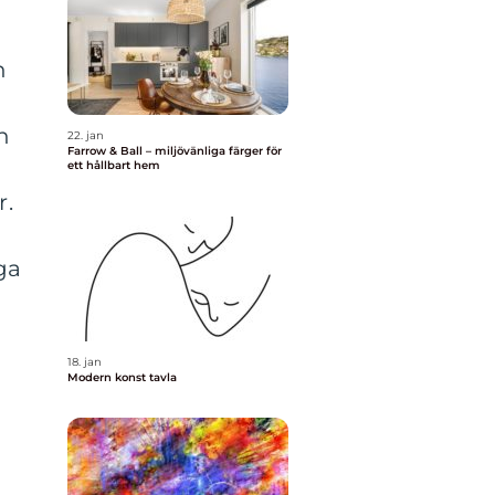
h
n
22. jan
Farrow & Ball – miljövänliga färger för
ett hållbart hem
r.
ga
18. jan
Modern konst tavla