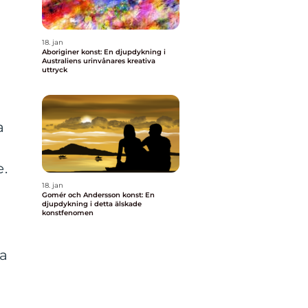
18. jan
Aboriginer konst: En djupdykning i
Australiens urinvånares kreativa
uttryck
a
e.
18. jan
Gomér och Andersson konst: En
djupdykning i detta älskade
konstfenomen
ra