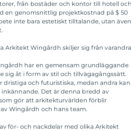
torer, från bostäder och kontor till hotell oc
d en genomsnittlig projektkostnad på $ 50
te inte bara estetiskt tilltalande, utan äve
.
a Arkitekt Wingårdh skiljer sig från varandr
er Wingårdh har en gemensam grundläggande
 de sig åt i form av stil och tillvägagångssätt.
r dristiga och futuristiska, medan andra kan
ch inkännande. Det är denna bredd av
som gör att arkitekturvärlden förblir
d av Wingårdh och hans team.
v för- och nackdelar med olika Arkitekt