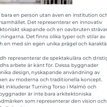
 bara en person utan även en institution oc
rsamhället. Det representerar en innovativ
ektoniskt skapande och en oavbruten sträva
tningarna. Det finns olika typer och stilar av
ch en med sin egen unika prägel och karaktä
dh representerar de spektakulära och dristi
hs arbete är känt för. Dessa byggnader
unika design, nyskapande användning av
en av moderna och traditionella koncept.
t inkluderar Turning Torso i Malmö och
byggnader är inte bara arkitektoniska
andmärken som representerar den vision och