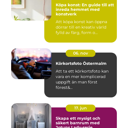
Köpa konst: En guide till att
inreda hemmet med
konstverk
Att köpa konst kan öppna
dörrar till en kreativ värld
fylld av färg, form o...
06. nov
Körkortsfoto Östermalm
Att ta ett körkortsfoto kan
vara en mer komplicerad
uppgift än man först
förest&...
17. jun
Skapa ett mysigt och
säkert barnrum med
Jotuns Lady-serie