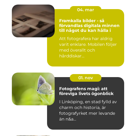
04. mar
Framkalla bilder - så
förvandlas digitala minnen
till något du kan hålla i
Att fotografera har aldrig
varit enklare. Mobilen följer
med överallt och
hårddiskar...
01. nov
Fotografens magi: att
föreviga livets ögonblick
I Linköping, en stad fylld av
charm och historia, är
fotografyrket mer levande
än n&a...