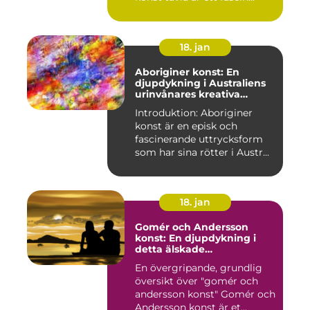
18. jan
Aboriginer konst: En
djupdykning i Australiens
urinvånares kreativa
uttryck
Introduktion: Aboriginer
konst är en episk och
fascinerande uttrycksform
som har sina rötter i Austr...
18. jan
Gomér och Andersson
konst: En djupdykning i
detta älskade
konstfenomen
En övergripande, grundlig
översikt över "gomér och
andersson konst" Gomér och
Andersson konst är et...