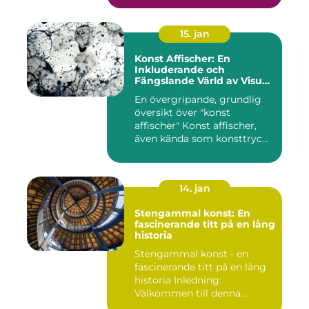
15. jan
Konst Affischer: En
Inkluderande och
Fängslande Värld av Visuell
Skönhet
En övergripande, grundlig
översikt över "konst
affischer" Konst affischer,
även kända som konsttryc...
14. jan
Stengammal konst: En
fascinerande titt på en lång
historia
Stengammal konst - en
fascinerande titt på en lång
historia Inledning:
Välkommen till denna
fördjup...