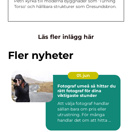
Petri kyrka till moderna byggnader som 'Turning
Torso' och hållbara strukturer som Öresundsbron.
Läs fler inlägg här
Fler nyheter
01. jun
Fotograf umeå så hittar du
rätt fotograf för dina
viktigaste stunder
Att välja fotograf handlar
sällan bara om pris eller
utrustning. För många
handlar det om att hitta ...