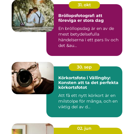
31. okt
Bröllopsfotograf: att
föreviga er stora dag
En bröllopsdag är en av de
mest betydelsefulla
händelserna i ett pars liv och
det &au...
30. sep
Körkortsfoto i Vällingby:
Konsten att ta det perfekta
körkortsfotot
Att få ett nytt körkort är en
milstolpe för många, och en
viktig del av d...
02. jun