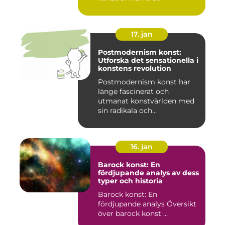
17. jan
Postmodernism konst:
Utforska det sensationella i
konstens revolution
Postmodernism konst har
länge fascinerat och
utmanat konstvärlden med
sin radikala och
gränsöverskri...
16. jan
Barock konst: En
fördjupande analys av dess
typer och historia
Barock konst: En
fördjupande analys Översikt
över barock konst ...