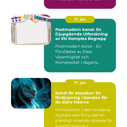
17. jan
Postmodern konst: En
Djupgående Utforskning
av Ett Komplex Begrepp
Postmodern konst - En
Förståelse av Dess
Väsentlighet och
Komplexitet I dagens
konstvärld är begrep...
17. jan
Konst för klassiker: En
fördjupning i konsten för
de äldre tiderna
Introduktion I den moderna
digitala eran finns det en
ständigt växande intresse för
konstformerna s...