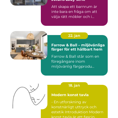
Att skapa ett barnrum är
inte bara en fråga om att
välja rätt möbler och i...
22. jan
Farrow & Ball – miljövänliga
färger för ett hållbart hem
Farrow & Ball står som en
föregångare inom
miljövänlig färgprodu...
18. jan
Modern konst tavla
- En utforskning av
konstnärligt uttryck och
estetik Introduktion Modern
konst tavla är ett fascin...