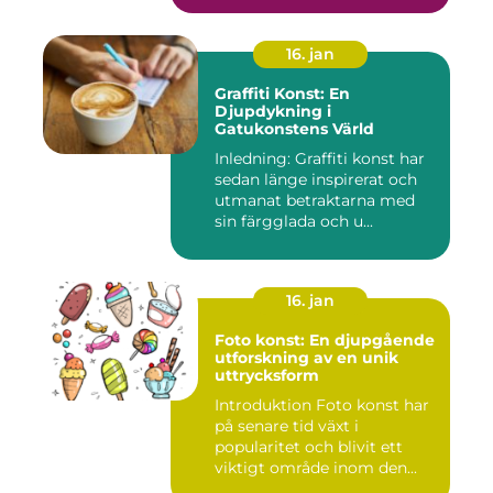
16. jan
Graffiti Konst: En
Djupdykning i
Gatukonstens Värld
Inledning: Graffiti konst har
sedan länge inspirerat och
utmanat betraktarna med
sin färgglada och u...
16. jan
Foto konst: En djupgående
utforskning av en unik
uttrycksform
Introduktion Foto konst har
på senare tid växt i
popularitet och blivit ett
viktigt område inom den...