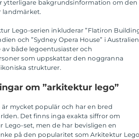
r ytterligare bakgrundsinformation om den
r landmärket.
tur Lego-serien inkluderar ”Flatiron Buildin
 Indien och ”Sydney Opera House” i Australien
e av både legoentusiaster och
personer som uppskattar den noggranna
koniska strukturer.
ingar om ”arkitektur lego”
e är mycket populär och har en bred
lden. Det finns inga exakta siffror om
ur Lego-set, men de har bevisligen en
anke på den popularitet som Arkitektur Leg