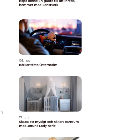
Köpa konst: En guide till att inreda
hemmet med konstverk
06. nov
Körkortsfoto Östermalm
h
17. jun
Skapa ett mysigt och säkert barnrum
med Jotuns Lady-serie