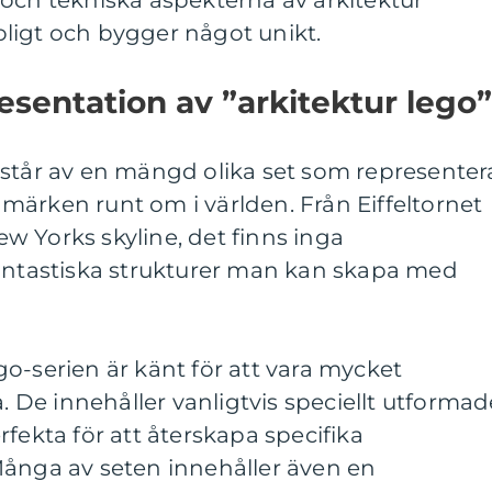
och tekniska aspekterna av arkitektur
ligt och bygger något unikt.
sentation av ”arkitektur lego”
estår av en mängd olika set som representer
märken runt om i världen. Från Eiffeltornet
New Yorks skyline, det finns inga
fantastiska strukturer man kan skapa med
o-serien är känt för att vara mycket
a. De innehåller vanligtvis speciellt utformad
fekta för att återskapa specifika
Många av seten innehåller även en