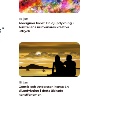
18. jan
Aboriginer konst: En djupdykning i
Australiens urinvånares kreativa
g”
uttryck
.
18. jan
Gomér och Andersson konst: En
djupdykning i detta älskade
konstfenomen
o