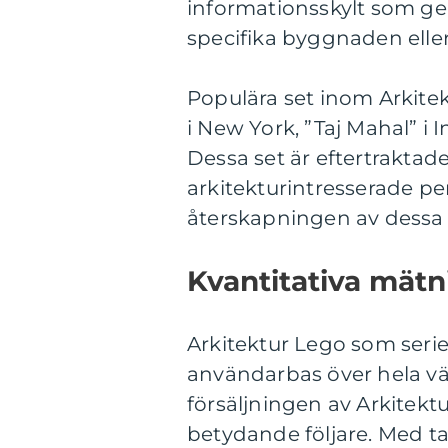
informationsskylt som ge
specifika byggnaden elle
Populära set inom Arkitek
i New York, ”Taj Mahal” i
Dessa set är eftertraktad
arkitekturintresserade 
återskapningen av dessa i
Kvantitativa mätn
Arkitektur Lego som seri
användarbas över hela vär
försäljningen av Arkitekt
betydande följare. Med t