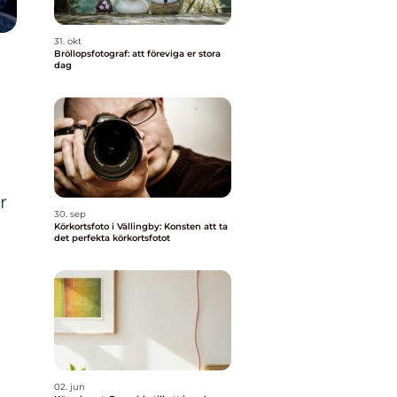
31. okt
Bröllopsfotograf: att föreviga er stora
dag
r
30. sep
Körkortsfoto i Vällingby: Konsten att ta
det perfekta körkortsfotot
02. jun