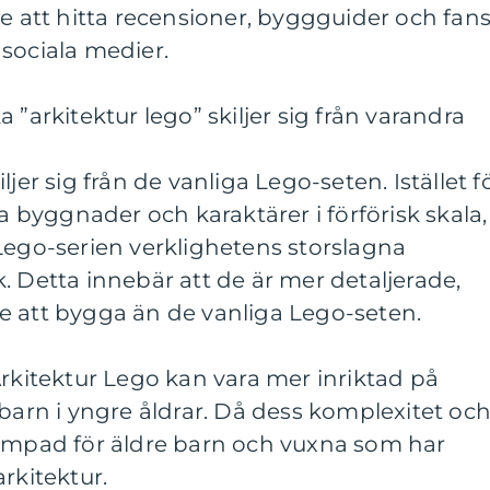
de att hitta recensioner, byggguider och fan
sociala medier.
 ”arkitektur lego” skiljer sig från varandra
jer sig från de vanliga Lego-seten. Istället f
la byggnader och karaktärer i förförisk skala,
Lego-serien verklighetens storslagna
. Detta innebär att de är mer detaljerade,
e att bygga än de vanliga Lego-seten.
Arkitektur Lego kan vara mer inriktad på
 barn i yngre åldrar. Då dess komplexitet oc
lämpad för äldre barn och vuxna som har
rkitektur.