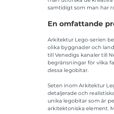
man utforska de kreativa 
samtidigt som man har ro
En omfattande pre
Arkitektur Lego-serien b
olika byggnader och land
till Venedigs kanaler till 
begränsningar för vilka 
dessa legobitar.
Seten inom Arkitektur Leg
detaljerade och realistisk
unika legobitar som är per
arkitektoniska element. 