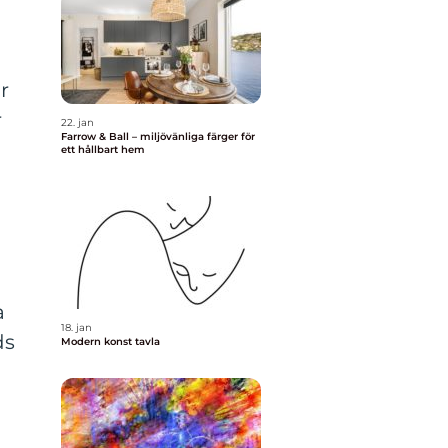
r
r
22. jan
Farrow & Ball – miljövänliga färger för
ett hållbart hem
a
18. jan
ds
Modern konst tavla