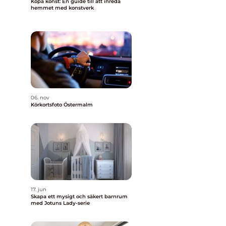
Köpa konst: En guide till att inreda
hemmet med konstverk
06. nov
Körkortsfoto Östermalm
17. jun
Skapa ett mysigt och säkert barnrum
med Jotuns Lady-serie