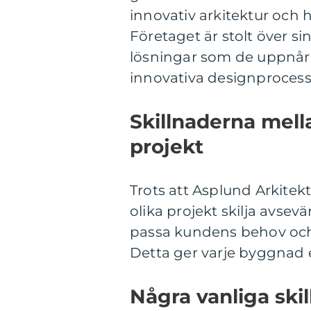
innovativ arkitektur och h
Företaget är stolt över s
lösningar som de uppnår
innovativa designprocess
Skillnaderna mell
projekt
Trots att Asplund Arkitek
olika projekt skilja avsevä
passa kundens behov och 
Detta ger varje byggnad e
Några vanliga ski