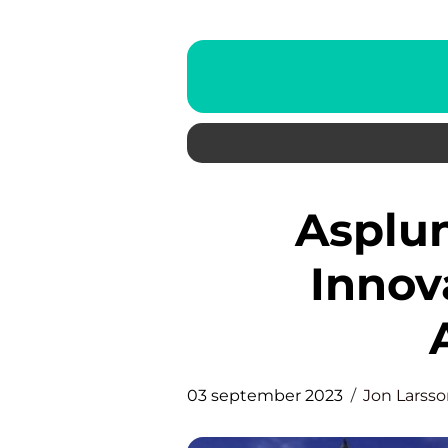
Asplund Arkitekt – En
Innov
03 september 2023
Jon Larss