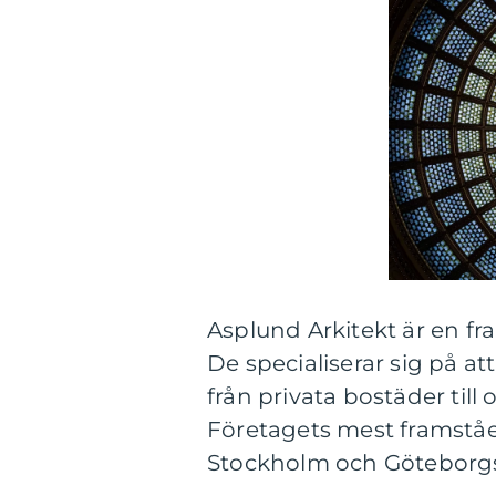
Asplund Arkitekt är en fr
De specialiserar sig på a
från privata bostäder til
Företagets mest framståe
Stockholm och Götebor