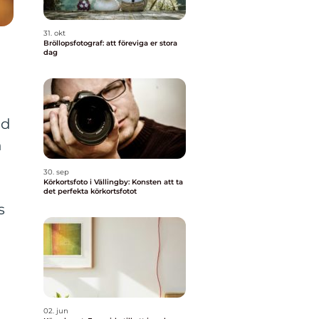
31. okt
Bröllopsfotograf: att föreviga er stora
dag
ld
n
30. sep
Körkortsfoto i Vällingby: Konsten att ta
det perfekta körkortsfotot
s
02. jun