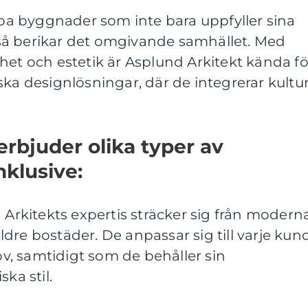
kapa byggnader som inte bara uppfyller sina
så berikar det omgivande samhället. Med
het och estetik är Asplund Arkitekt kända fö
ska designlösningar, där de integrerar kultu
erbjuder olika typer av
nklusive:
d Arkitekts expertis sträcker sig från modern
 äldre bostäder. De anpassar sig till varje kun
, samtidigt som de behåller sin
ka stil.