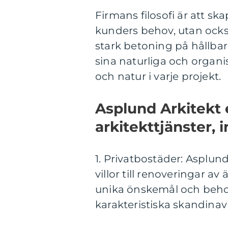
Firmans filosofi är att s
kunders behov, utan ock
stark betoning på hållbar
sina naturliga och organi
och natur i varje projekt.
Asplund Arkitekt 
arkitekttjänster, i
1. Privatbostäder: Asplun
villor till renoveringar av
unika önskemål och behov
karakteristiska skandinavis