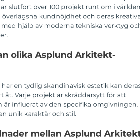
ar slutfört över 100 projekt runt om i världen
in överlägsna kundnöjdhet och deras kreativ
 med hjälp av moderna tekniska verktyg oc
er.
an olika Asplund Arkitekt-
t har en tydlig skandinavisk estetik kan dera
rt åt. Varje projekt är skräddarsytt för att
är influerat av den specifika omgivningen.
n unik karaktär och stil.
llnader mellan Asplund Arkitek