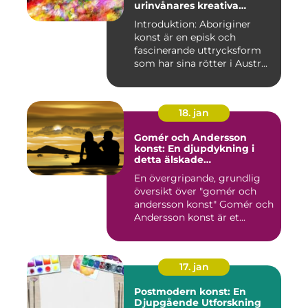
urinvånares kreativa
uttryck
Introduktion: Aboriginer
konst är en episk och
fascinerande uttrycksform
som har sina rötter i Austr...
18. jan
Gomér och Andersson
konst: En djupdykning i
detta älskade
konstfenomen
En övergripande, grundlig
översikt över "gomér och
andersson konst" Gomér och
Andersson konst är et...
17. jan
Postmodern konst: En
Djupgående Utforskning