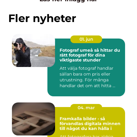
Fler nyheter
01. jun
Fotograf umeå så hittar du
rätt fotograf för dina
viktigaste stunder
Att välja fotograf handlar
sällan bara om pris eller
utrustning. För många
handlar det om att hitta ...
04. mar
Framkalla bilder - så
förvandlas digitala minnen
till något du kan hålla i
Att fotografera har aldrig