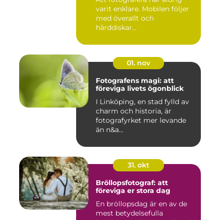
varit enklare. Mobilen följer
med överallt och
hårddiskar...
01. nov
Fotografens magi: att
föreviga livets ögonblick
I Linköping, en stad fylld av
charm och historia, är
fotografyrket mer levande
än n&a...
31. okt
Bröllopsfotograf: att
föreviga er stora dag
En bröllopsdag är en av de
mest betydelsefulla