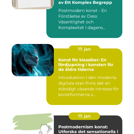
av Ett Komplex Begrepp
Postmodern konst - En
Förståelse av Dess
Väsentlighet och
Komplexitet I dagens
konstvärld är begrep...
17. jan
Konst för klassiker: En
fördjupning i konsten för
de äldre tiderna
Introduktion I den moderna
digitala eran finns det en
ständigt växande intresse för
konstformerna s...
17. jan
Postmodernism konst:
Utforska det sensationella i