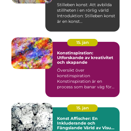
Stilleben konst: Att avbilda
stillheten i en rörlig värld
Introduktion: Stilleben konst
är en konst...
15. jan
Konstinspiration:
Utforskande av kreativitet
och skapande
Översikt över
konstinspiration
Konstinspiration är en
process som banar väg för
kreativt uttryck oc...
15. jan
Konst Affischer: En
Inkluderande och
Fängslande Värld av Visuell