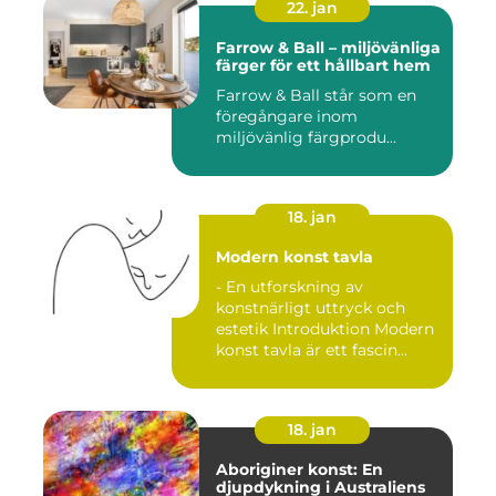
22. jan
Farrow & Ball – miljövänliga
färger för ett hållbart hem
Farrow & Ball står som en
föregångare inom
miljövänlig färgprodu...
18. jan
Modern konst tavla
- En utforskning av
konstnärligt uttryck och
estetik Introduktion Modern
konst tavla är ett fascin...
18. jan
Aboriginer konst: En
djupdykning i Australiens