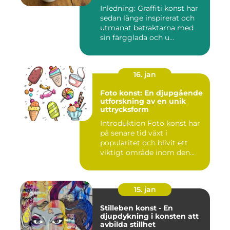
Inledning: Graffiti konst har
sedan länge inspirerat och
utmanat betraktarna med
sin färgglada och u...
16. jan
Foto konst: En djupgående
utforskning av en unik
uttrycksform
Introduktion Foto konst har
på senare tid växt i
popularitet och blivit ett
viktigt område inom den...
15. jan
Stilleben konst - En
djupdykning i konsten att
avbilda stillhet