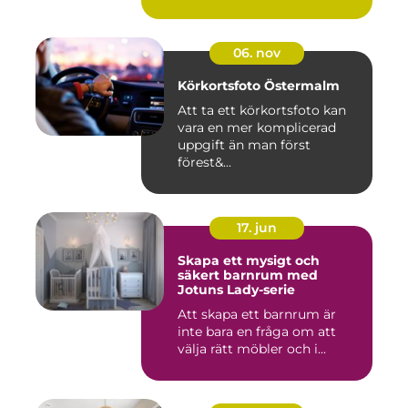
06. nov
Körkortsfoto Östermalm
Att ta ett körkortsfoto kan
vara en mer komplicerad
uppgift än man först
förest&...
17. jun
Skapa ett mysigt och
säkert barnrum med
Jotuns Lady-serie
Att skapa ett barnrum är
inte bara en fråga om att
välja rätt möbler och i...