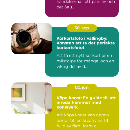
händelserna i ett pars liv och
det &au...
30. sep
Körkortsfoto i Vällingby:
Konsten att ta det perfekta
körkortsfotot
Att få ett nytt körkort är en
milstolpe för många, och en
viktig del av d...
02. jun
Köpa konst: En guide till att
inreda hemmet med
konstverk
Att köpa konst kan öppna
dörrar till en kreativ värld
fylld av färg, form o...