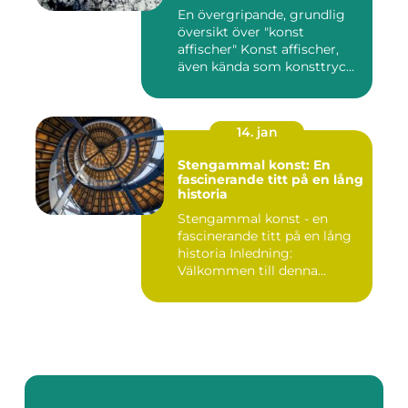
Skönhet
En övergripande, grundlig
översikt över "konst
affischer" Konst affischer,
även kända som konsttryc...
14. jan
Stengammal konst: En
fascinerande titt på en lång
historia
Stengammal konst - en
fascinerande titt på en lång
historia Inledning:
Välkommen till denna
fördjup...