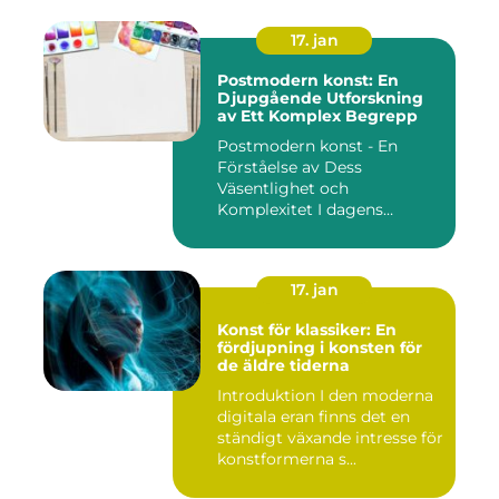
17. jan
Postmodern konst: En
Djupgående Utforskning
av Ett Komplex Begrepp
Postmodern konst - En
Förståelse av Dess
Väsentlighet och
Komplexitet I dagens
konstvärld är begrep...
17. jan
Konst för klassiker: En
fördjupning i konsten för
de äldre tiderna
Introduktion I den moderna
digitala eran finns det en
ständigt växande intresse för
konstformerna s...