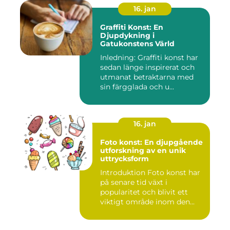
16. jan
Graffiti Konst: En
Djupdykning i
Gatukonstens Värld
Inledning: Graffiti konst har
sedan länge inspirerat och
utmanat betraktarna med
sin färgglada och u...
16. jan
Foto konst: En djupgående
utforskning av en unik
uttrycksform
Introduktion Foto konst har
på senare tid växt i
popularitet och blivit ett
viktigt område inom den...