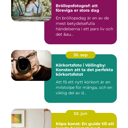
Bröllopsfotograf: att
föreviga er stora dag
En bröllopsdag är en av de
mest betydelsefulla
händelserna i ett pars liv och
det &au...
30. sep
Körkortsfoto i Vällingby:
Konsten att ta det perfekta
körkortsfotot
Att få ett nytt körkort är en
milstolpe för många, och en
viktig del av d...
02. jun
Köpa konst: En guide till att