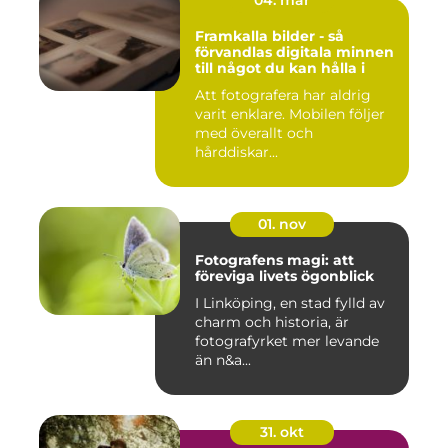
04. mar
Framkalla bilder - så
förvandlas digitala minnen
till något du kan hålla i
Att fotografera har aldrig
varit enklare. Mobilen följer
med överallt och
hårddiskar...
01. nov
Fotografens magi: att
föreviga livets ögonblick
I Linköping, en stad fylld av
charm och historia, är
fotografyrket mer levande
än n&a...
31. okt