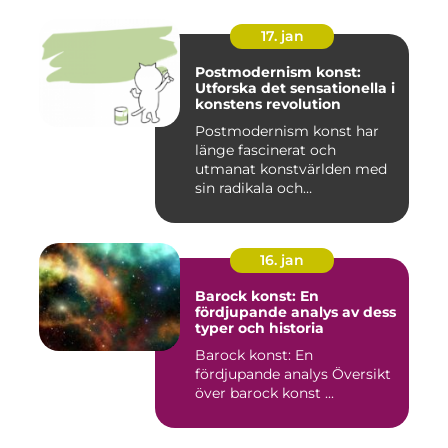
17. jan
Postmodernism konst:
Utforska det sensationella i
konstens revolution
Postmodernism konst har
länge fascinerat och
utmanat konstvärlden med
sin radikala och
gränsöverskri...
16. jan
Barock konst: En
fördjupande analys av dess
typer och historia
Barock konst: En
fördjupande analys Översikt
över barock konst ...