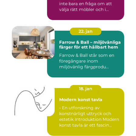
inte bara en fråga om att
välja rätt möbler och i...
22. jan
Farrow & Ball – miljövänliga
färger för ett hållbart hem
Farrow & Ball står som en
föregångare inom
miljövänlig färgprodu...
18. jan
Modern konst tavla
- En utforskning av
konstnärligt uttryck och
estetik Introduktion Modern
konst tavla är ett fascin...