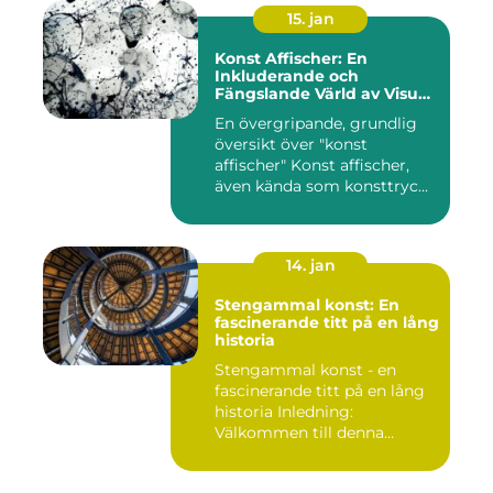
15. jan
Konst Affischer: En
Inkluderande och
Fängslande Värld av Visuell
Skönhet
En övergripande, grundlig
översikt över "konst
affischer" Konst affischer,
även kända som konsttryc...
14. jan
Stengammal konst: En
fascinerande titt på en lång
historia
Stengammal konst - en
fascinerande titt på en lång
historia Inledning:
Välkommen till denna
fördjup...