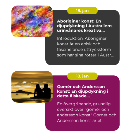
18. jan
Aboriginer konst: En
djupdykning i Australiens
urinvånares kreativa
uttryck
Introduktion: Aboriginer
konst är en episk och
fascinerande uttrycksform
som har sina rötter i Austr...
18. jan
Gomér och Andersson
konst: En djupdykning i
detta älskade
konstfenomen
En övergripande, grundlig
översikt över "gomér och
andersson konst" Gomér och
Andersson konst är et...