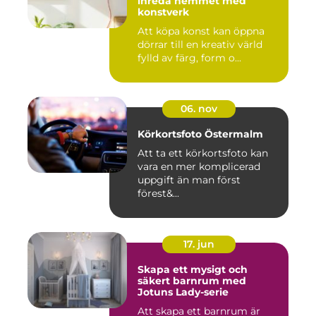
inreda hemmet med
konstverk
Att köpa konst kan öppna
dörrar till en kreativ värld
fylld av färg, form o...
06. nov
Körkortsfoto Östermalm
Att ta ett körkortsfoto kan
vara en mer komplicerad
uppgift än man först
förest&...
17. jun
Skapa ett mysigt och
säkert barnrum med
Jotuns Lady-serie
Att skapa ett barnrum är