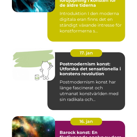
fördjupning i konsten för
de äldre tiderna
Introduktion I den moderna
digitala eran finns det en
ständigt växande intresse för
konstformerna s...
17. jan
Postmodernism konst:
Utforska det sensationella i
konstens revolution
Postmodernism konst har
länge fascinerat och
utmanat konstvärlden med
sin radikala och
gränsöverskri...
16. jan
Barock konst: En