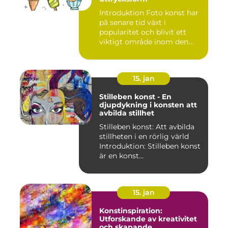
Introduktion Foto konst har
på senare tid växt i
popularitet och blivit ett
viktigt område inom den...
15. jan
Stilleben konst - En
djupdykning i konsten att
avbilda stillhet
Stilleben konst: Att avbilda
stillheten i en rörlig värld
Introduktion: Stilleben konst
är en konst...
15. jan
Konstinspiration:
Utforskande av kreativitet
och skapande