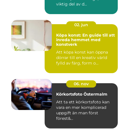
viktig del av d...
02. jun
Köpa konst: En guide till att
inreda hemmet med
konstverk
Att köpa konst kan öppna
dörrar till en kreativ värld
fylld av färg, form o...
06. nov
Körkortsfoto Östermalm
Att ta ett körkortsfoto kan
vara en mer komplicerad
uppgift än man först
förest&...