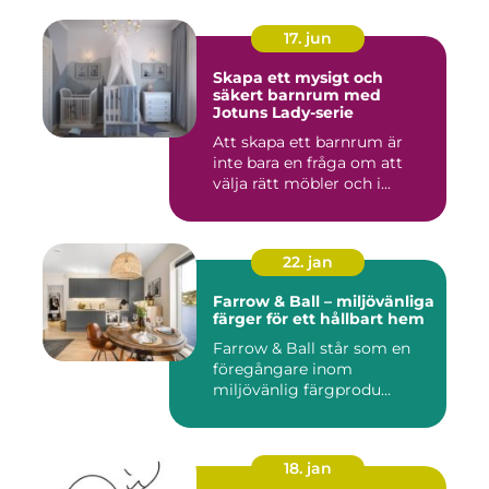
17. jun
Skapa ett mysigt och
säkert barnrum med
Jotuns Lady-serie
Att skapa ett barnrum är
inte bara en fråga om att
välja rätt möbler och i...
22. jan
Farrow & Ball – miljövänliga
färger för ett hållbart hem
Farrow & Ball står som en
föregångare inom
miljövänlig färgprodu...
18. jan