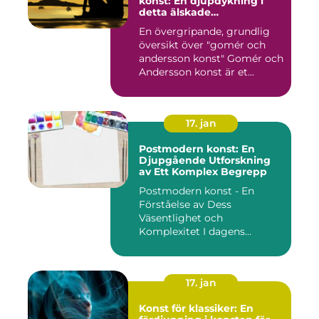
konst: En djupdykning i
detta älskade
konstfenomen
En övergripande, grundlig
översikt över "gomér och
andersson konst" Gomér och
Andersson konst är et...
17. jan
Postmodern konst: En
Djupgående Utforskning
av Ett Komplex Begrepp
Postmodern konst - En
Förståelse av Dess
Väsentlighet och
Komplexitet I dagens
konstvärld är begrep...
17. jan
Konst för klassiker: En