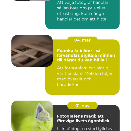
Att välja fotograf handlar
sällan bara om pris eller
utrustning. För många
handlar det om att hitta ...
04. mar
Framkalla bilder - så
förvandlas digitala minnen
till något du kan hålla i
Att fotografera har aldrig
varit enklare. Mobilen följer
med överallt och
hårddiskar...
01. nov
Fotografens magi: att
föreviga livets ögonblick
I Linköping, en stad fylld av