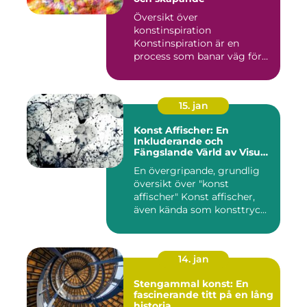
Översikt över
konstinspiration
Konstinspiration är en
process som banar väg för
kreativt uttryck oc...
15. jan
Konst Affischer: En
Inkluderande och
Fängslande Värld av Visuell
Skönhet
En övergripande, grundlig
översikt över "konst
affischer" Konst affischer,
även kända som konsttryc...
14. jan
Stengammal konst: En
fascinerande titt på en lång
historia