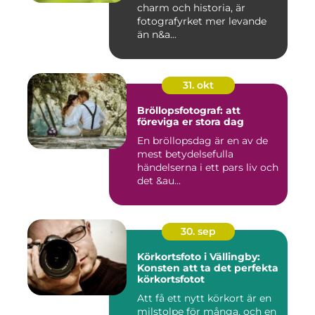
charm och historia, är
fotografyrket mer levande
än n&a...
31. okt
Bröllopsfotograf: att
föreviga er stora dag
En bröllopsdag är en av de
mest betydelsefulla
händelserna i ett pars liv och
det &au...
30. sep
Körkortsfoto i Vällingby:
Konsten att ta det perfekta
körkortsfotot
Att få ett nytt körkort är en
milstolpe för många, och en