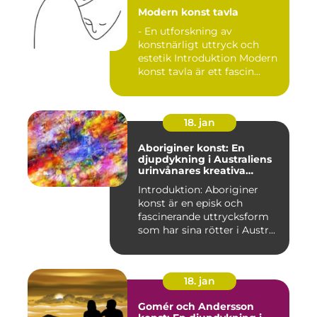
Modern konst tavla
- En utforskning av
konstnärligt uttryck och
estetik Introduktion Modern
konst tavla är ett fascin...
18. jan
Aboriginer konst: En
djupdykning i Australiens
urinvånares kreativa
uttryck
Introduktion: Aboriginer
konst är en episk och
fascinerande uttrycksform
som har sina rötter i Austr...
18. jan
Gomér och Andersson