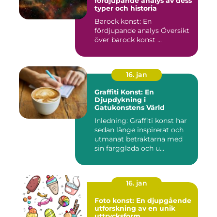
fördjupande analys av dess
typer och historia
Barock konst: En
fördjupande analys Översikt
över barock konst ...
16. jan
Graffiti Konst: En
Djupdykning i
Gatukonstens Värld
Inledning: Graffiti konst har
sedan länge inspirerat och
utmanat betraktarna med
sin färgglada och u...
16. jan
Foto konst: En djupgående
utforskning av en unik
uttrycksform