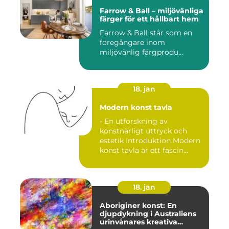
Farrow & Ball – miljövänliga
färger för ett hållbart hem
Farrow & Ball står som en
föregångare inom
miljövänlig färgprodu...
18. jan
Modern konst tavla
- En utforskning av
konstnärligt uttryck och
estetik Introduktion Modern
konst tavla är ett fascin...
18. jan
Aboriginer konst: En
djupdykning i Australiens
urinvånares kreativa