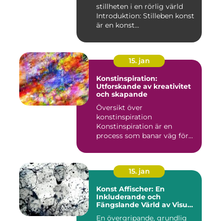
stillheten i en rörlig värld
Introduktion: Stilleben konst
är en konst...
15. jan
Konstinspiration:
Utforskande av kreativitet
och skapande
Översikt över
konstinspiration
Konstinspiration är en
process som banar väg för
kreativt uttryck oc...
15. jan
Konst Affischer: En
Inkluderande och
Fängslande Värld av Visuell
Skönhet
En övergripande, grundlig