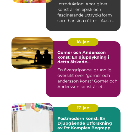
uttryck
Introduktion: Aboriginer
konst är en episk och
fascinerande uttrycksform
som har sina rötter i Austr...
18. jan
Gomér och Andersson
konst: En djupdykning i
detta älskade
konstfenomen
En övergripande, grundlig
översikt över "gomér och
andersson konst" Gomér och
Andersson konst är et...
17. jan
Postmodern konst: En
Djupgående Utforskning
av Ett Komplex Begrepp