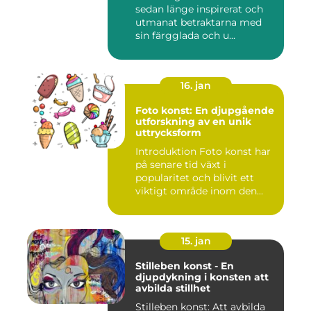
sedan länge inspirerat och
utmanat betraktarna med
sin färgglada och u...
16. jan
Foto konst: En djupgående
utforskning av en unik
uttrycksform
Introduktion Foto konst har
på senare tid växt i
popularitet och blivit ett
viktigt område inom den...
15. jan
Stilleben konst - En
djupdykning i konsten att
avbilda stillhet
Stilleben konst: Att avbilda