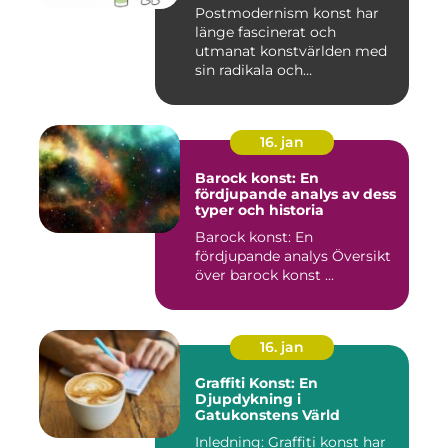
Postmodernism konst har
länge fascinerat och
utmanat konstvärlden med
sin radikala och
gränsöverskri...
16. jan
Barock konst: En
fördjupande analys av dess
typer och historia
Barock konst: En
fördjupande analys Översikt
över barock konst ...
16. jan
Graffiti Konst: En
Djupdykning i
Gatukonstens Värld
Inledning: Graffiti konst har