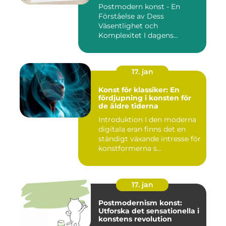
Postmodern konst - En
Förståelse av Dess
Väsentlighet och
Komplexitet I dagens
konstvärld är begrep...
17. jan
Konst för klassiker: En
fördjupning i konsten för
de äldre tiderna
Introduktion I den moderna
digitala eran finns det en
ständigt växande intresse för
konstformerna s...
17. jan
Postmodernism konst:
Utforska det sensationella i
konstens revolution