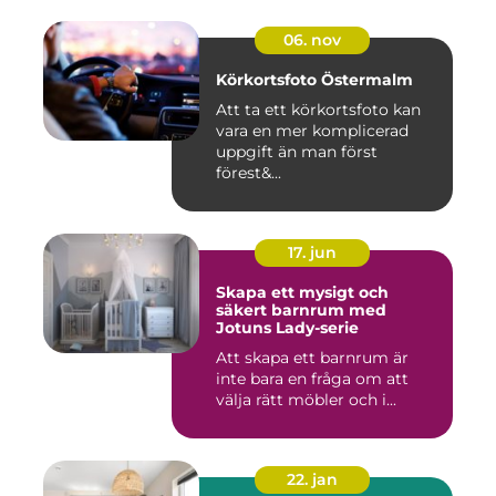
06. nov
Körkortsfoto Östermalm
Att ta ett körkortsfoto kan
vara en mer komplicerad
uppgift än man först
förest&...
17. jun
Skapa ett mysigt och
säkert barnrum med
Jotuns Lady-serie
Att skapa ett barnrum är
inte bara en fråga om att
välja rätt möbler och i...
22. jan