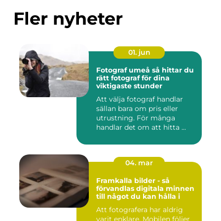
Fler nyheter
01. jun
Fotograf umeå så hittar du
rätt fotograf för dina
viktigaste stunder
Att välja fotograf handlar
sällan bara om pris eller
utrustning. För många
handlar det om att hitta ...
04. mar
Framkalla bilder - så
förvandlas digitala minnen
till något du kan hålla i
Att fotografera har aldrig
varit enklare. Mobilen följer