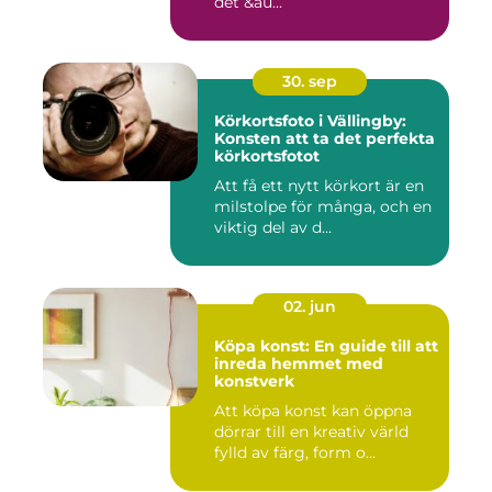
det &au...
30. sep
Körkortsfoto i Vällingby:
Konsten att ta det perfekta
körkortsfotot
Att få ett nytt körkort är en
milstolpe för många, och en
viktig del av d...
02. jun
Köpa konst: En guide till att
inreda hemmet med
konstverk
Att köpa konst kan öppna
dörrar till en kreativ värld
fylld av färg, form o...