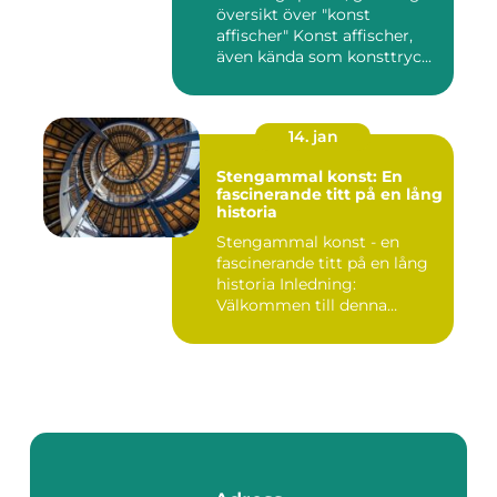
översikt över "konst
affischer" Konst affischer,
även kända som konsttryc...
14. jan
Stengammal konst: En
fascinerande titt på en lång
historia
Stengammal konst - en
fascinerande titt på en lång
historia Inledning:
Välkommen till denna
fördjup...