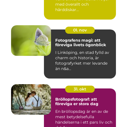
med överallt och
hårddiskar...
01. nov
Fotografens magi: att
föreviga livets ögonblick
I Linköping, en stad fylld av
charm och historia, är
fotografyrket mer levande
än n&a...
31. okt
Bröllopsfotograf: att
föreviga er stora dag
En bröllopsdag är en av de
mest betydelsefulla
händelserna i ett pars liv och