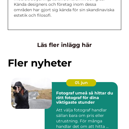
Kända designers och företag inom dessa
områden har gjort sig kända för sin skandinaviska
estetik och filosofi.
Läs fler inlägg här
Fler nyheter
01. jun
Fotograf umeå så hittar du
rätt fotograf för dina
viktigaste stunder
Att välja fotograf handlar
sällan bara om pris eller
utrustning. För många
handlar det om att hitta ...