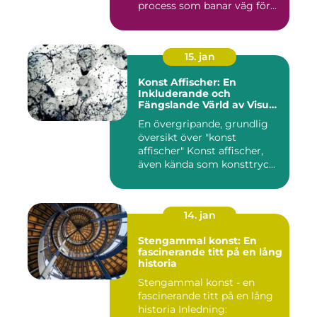
process som banar väg för
kreativt uttryck oc...
15. jan
Konst Affischer: En
Inkluderande och
Fängslande Värld av Visuell
Skönhet
En övergripande, grundlig
översikt över "konst
affischer" Konst affischer,
även kända som konsttryc...
14. jan
Stengammal konst: En
fascinerande titt på en lång
historia
Stengammal konst - en
fascinerande titt på en lång
historia Inledning: