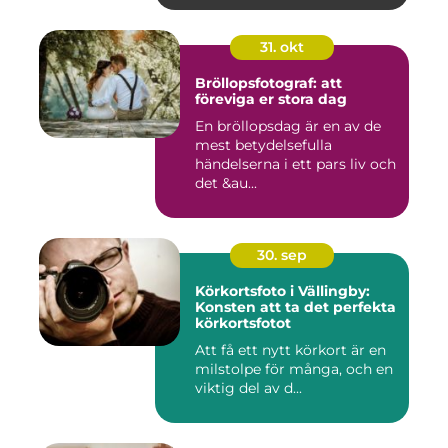
31. okt
Bröllopsfotograf: att
föreviga er stora dag
En bröllopsdag är en av de
mest betydelsefulla
händelserna i ett pars liv och
det &au...
30. sep
Körkortsfoto i Vällingby:
Konsten att ta det perfekta
körkortsfotot
Att få ett nytt körkort är en
milstolpe för många, och en
viktig del av d...