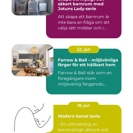
säkert barnrum med
Jotuns Lady-serie
Att skapa ett barnrum är
inte bara en fråga om att
välja rätt möbler och i...
22. jan
Farrow & Ball – miljövänliga
färger för ett hållbart hem
Farrow & Ball står som en
föregångare inom
miljövänlig färgprodu...
18. jan
Modern konst tavla
- En utforskning av
konstnärligt uttryck och