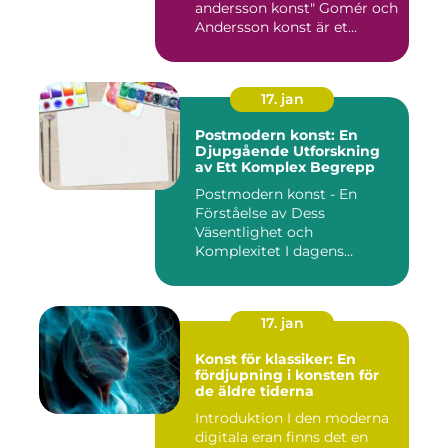
andersson konst" Gomér och
Andersson konst är et...
17. jan
Postmodern konst: En
Djupgående Utforskning
av Ett Komplex Begrepp
Postmodern konst - En
Förståelse av Dess
Väsentlighet och
Komplexitet I dagens
konstvärld är begrep...
17. jan
Konst för klassiker: En
fördjupning i konsten för
de äldre tiderna
Introduktion I den moderna
digitala eran finns det en