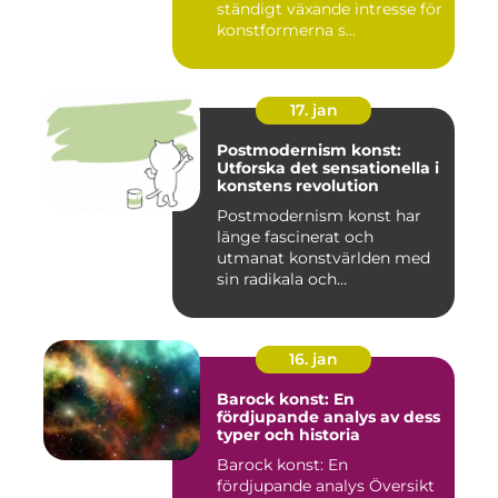
ständigt växande intresse för
konstformerna s...
17. jan
Postmodernism konst:
Utforska det sensationella i
konstens revolution
Postmodernism konst har
länge fascinerat och
utmanat konstvärlden med
sin radikala och
gränsöverskri...
16. jan
Barock konst: En
fördjupande analys av dess
typer och historia
Barock konst: En
fördjupande analys Översikt