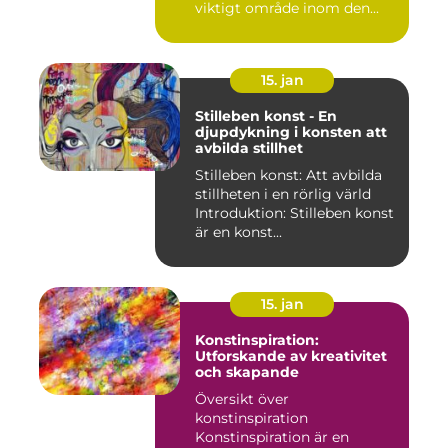
viktigt område inom den...
15. jan
Stilleben konst - En
djupdykning i konsten att
avbilda stillhet
Stilleben konst: Att avbilda
stillheten i en rörlig värld
Introduktion: Stilleben konst
är en konst...
15. jan
Konstinspiration:
Utforskande av kreativitet
och skapande
Översikt över
konstinspiration
Konstinspiration är en