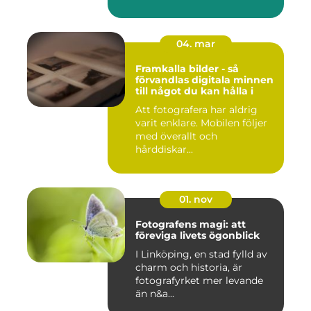
04. mar
Framkalla bilder - så
förvandlas digitala minnen
till något du kan hålla i
Att fotografera har aldrig
varit enklare. Mobilen följer
med överallt och
hårddiskar...
01. nov
Fotografens magi: att
föreviga livets ögonblick
I Linköping, en stad fylld av
charm och historia, är
fotografyrket mer levande
än n&a...