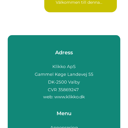
Välkommen till denna
fördjup...
Adress
web:
www.klikko.dk
Menu
Annonsering