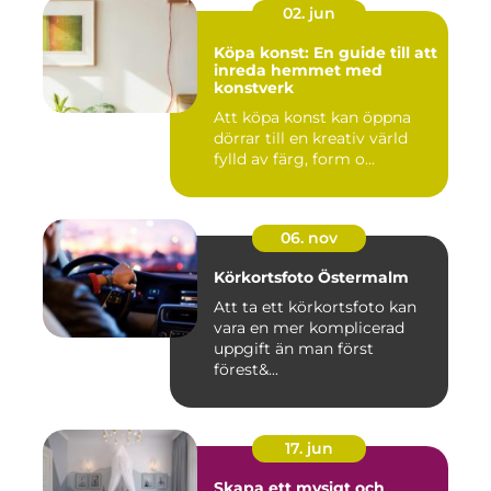
02. jun
Köpa konst: En guide till att
inreda hemmet med
konstverk
Att köpa konst kan öppna
dörrar till en kreativ värld
fylld av färg, form o...
06. nov
Körkortsfoto Östermalm
Att ta ett körkortsfoto kan
vara en mer komplicerad
uppgift än man först
förest&...
17. jun
Skapa ett mysigt och