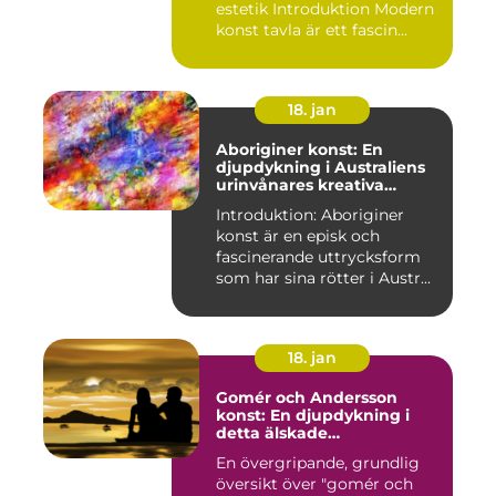
estetik Introduktion Modern
konst tavla är ett fascin...
18. jan
Aboriginer konst: En
djupdykning i Australiens
urinvånares kreativa
uttryck
Introduktion: Aboriginer
konst är en episk och
fascinerande uttrycksform
som har sina rötter i Austr...
18. jan
Gomér och Andersson
konst: En djupdykning i
detta älskade
konstfenomen
En övergripande, grundlig
översikt över "gomér och