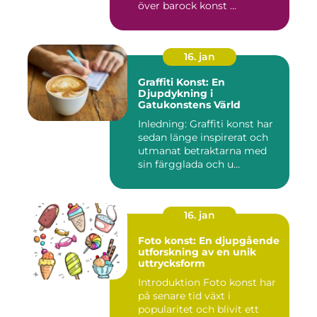
över barock konst ...
16. jan
Graffiti Konst: En
Djupdykning i
Gatukonstens Värld
Inledning: Graffiti konst har
sedan länge inspirerat och
utmanat betraktarna med
sin färgglada och u...
16. jan
Foto konst: En djupgående
utforskning av en unik
uttrycksform
Introduktion Foto konst har
på senare tid växt i
popularitet och blivit ett